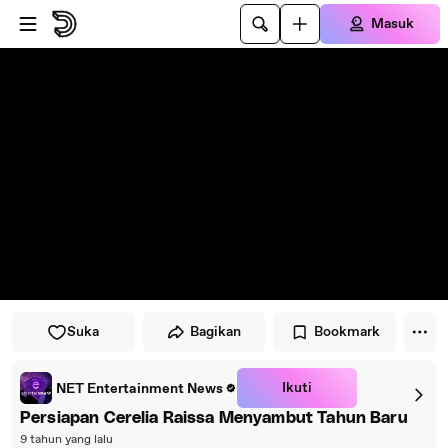
Lewati ke pemutar
Lewatkan ke konten utama
Masuk
Suka
Bagikan
Bookmark
Ikuti
NET Entertainment News
Persiapan Cerelia Raissa Menyambut Tahun Baru
9 tahun yang lalu