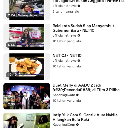
Tol Jagorawi Bukan Anggota TNI-NET12
officialnetnews
8 tahun yang lalu
2:24
|
Selanjutnya
Balaikota Sudah Siap Menyambut
Gubernur Baru - NET10
officialnetnews
10 tahun yang lalu
0:55
NET CJ - NET10
officialnetnews
10 tahun yang lalu
16:49
Duet Melly di AADC 2 Jadi
&#39;Pecandu&#39; di Film 3 Pilihan
Hidup
KapanlagiCom
10 tahun yang lalu
2:36
Intip Yuk Cara Si Cantik Aura Nabila
Hilangkan Bulu Kaki
KapanlagiCom