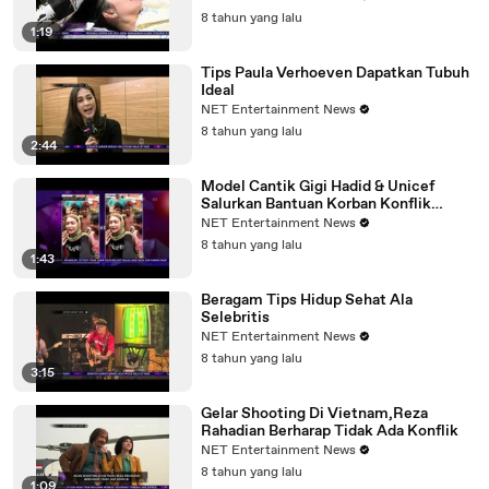
8 tahun yang lalu
1:19
Tips Paula Verhoeven Dapatkan Tubuh
Ideal
NET Entertainment News
8 tahun yang lalu
2:44
Model Cantik Gigi Hadid & Unicef
Salurkan Bantuan Korban Konflik
Rohingya
NET Entertainment News
8 tahun yang lalu
1:43
Beragam Tips Hidup Sehat Ala
Selebritis
NET Entertainment News
8 tahun yang lalu
3:15
Gelar Shooting Di Vietnam,Reza
Rahadian Berharap Tidak Ada Konflik
NET Entertainment News
8 tahun yang lalu
1:09