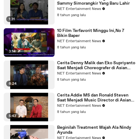
Sammy Simorangkir Yang Baru Lahir
NET Entertainment News
8 tahun yang lalu
1:31
10 Film Terfavorit Minggu Ini,No 7
Bikin Baper
NET Entertainment News
8 tahun yang lalu
3:14
Cerita Denny Malik dan Eko Supriyanto
Saat Menjadi Choreografer di Asian
Games 2018
NET Entertainment News
8 tahun yang lalu
6:24
Cerita Addie MS dan Ronald Steven
Saat Menjadi Music Director di Asian
Games 2018
NET Entertainment News
8 tahun yang lalu
5:43
Beginilah Treatment Wajah Ala Nindy
Ayunda
NET Entertainment News