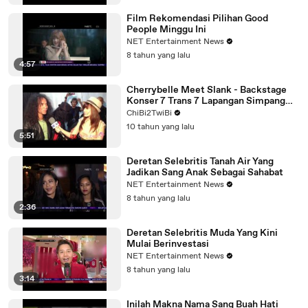
Film Rekomendasi Pilihan Good
People Minggu Ini
NET Entertainment News
8 tahun yang lalu
4:57
Cherrybelle Meet Slank - Backstage
Konser 7 Trans 7 Lapangan Simpang
Lima Semarang
ChiBi2TwiBi
10 tahun yang lalu
5:51
Deretan Selebritis Tanah Air Yang
Jadikan Sang Anak Sebagai Sahabat
NET Entertainment News
8 tahun yang lalu
2:36
Deretan Selebritis Muda Yang Kini
Mulai Berinvestasi
NET Entertainment News
8 tahun yang lalu
3:14
Inilah Makna Nama Sang Buah Hati