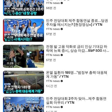
YTN news
56분 전
22:18
민주 전당대회 제주 합동연설 종료...당권
주자들 메시지는? [현장영상+] / YTN
YTN news
57분 전
4:08
전쟁 발 고용 약화로 금리 인상 기대감 하
락에 뉴욕 증시, 상승 마감...S&P 500 사
상 최고치 / YTN
YTN news
57분 전
0:29
온열 질환자 185명..."범정부 총력 대응체
계 가동" / YTN
YTN news
1시간 전
3:06
민주 전당대회 2주차 맞아...제주 합동연
설회 마무리 / YTN
YTN news