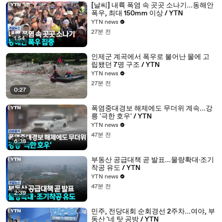
[날씨] 내륙 폭염 속 곳곳 소나기...동해안
폭우, 최대 150mm 이상 / YTN
YTN news
27분 전
1:54
인제군 계곡에서 폭우로 불어난 물에 고
립됐던 7명 구조 / YTN
YTN news
27분 전
0:27
폭염중대경보 해제에도 무더위 계속...강
릉 '극한 호우' / YTN
YTN news
47분 전
6:38
부동산 공급대책 곧 발표...물량확대·조기
착공 유도 / YTN
YTN news
47분 전
2:39
민주, 전당대회 순회경선 2주차...여야, 부
동산 '네 탓 공방 / YTN