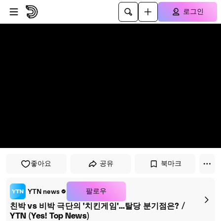
플레이어로 건너뛰기
본문으로 건너뛰기
로그인
좋아요
공유
북마크
팔로우
YTN news
친박 vs 비박 극단의 '치킨게임'...탈당 분기점은? /
YTN (Yes! Top News)