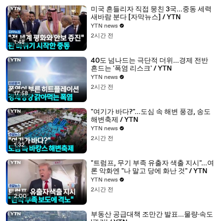
미국 흔들리자 직접 뭉친 3국...중동 세력
새바람 분다 [자막뉴스] / YTN
YTN news
2시간 전
1:48
40도 넘나드는 극단적 더위...경제 전반
흔드는 '폭염 리스크' / YTN
YTN news
2시간 전
17:58
"여기가 바다?"...도심 속 해변 풍경, 송도
해변축제 / YTN
YTN news
2시간 전
1:32
"트럼프, 무기 부족 유출자 색출 지시"...여
론 악화엔 "나 말고 당에 화난 것" / YTN
YTN news
2시간 전
2:00
부동산 공급대책 조만간 발표...물량·속도