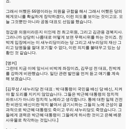
죠.
그래서 어쨌든 55명이라는 의원을 규합을 해서 그래서 어쨌든 당의
헤게모니를 확실하게 장악하겠다, 이런 의도를 보이는 것이고요. 오
늘 그것뿐만 아니라 공동 대표도 선임을 했습니다.
정갑윤 의원이라든지 이인제 전 최고위원, 그리고 김관용 경북지사.
그러니까 상당히 나름대로 어떻게 보면 무력시위를 하는 것이죠. 친
박계 입장에서는 이 새누리당이라는 당 그리고 새누리당의 재산 그
리고 당원들을 절대 포기할 수 없다, 이런 의지를 불태우고 있는 상
황인 것 같습니다.
[앵커]
그런데 지금 이에 앞서서 비박계 좌장이죠, 김무성 전 대표, 친박계
를 강하게 비판했습니다. 일단 관련 발언을 먼저 듣고 얘기를 계속
해 보겠습니다.
[김무성 / 새누리당 전 대표 : 박 대통령이 국민을 배신 당 배신, 지켜
야 할 도리를 지키지 않았습니다. 그들은 박근혜 대통령의 정치적
파트너가 아니라 정치적 노예라고 생각합니다. 통에 대한 일체 건전
한 비판도 배신이란 딱지 붙여서 금기시하는 그들의 노예 근성이 결
과적으로 박근혜 대통령도 죽이고 우리 새누리당도 죽였습니다. 그
들에게 권력은 박근혜 대통령이 그들에게 하사한 것이고 은혜 베푼
사유물로 착각하는 것입니다.]