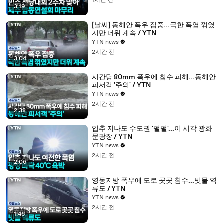
1시간 전
3:19
[날씨] 동해안 폭우 집중...극한 폭염 꺾였
지만 더위 계속 / YTN
YTN news
2시간 전
3:04
시간당 80mm 폭우에 침수 피해...동해안
피서객 '주의' / YTN
YTN news
2시간 전
2:38
입추 지나도 수도권 '펄펄'...이 시각 광화
문광장 / YTN
YTN news
2시간 전
2:06
영동지방 폭우에 도로 곳곳 침수...빗물 역
류도 / YTN
YTN news
2시간 전
1:46