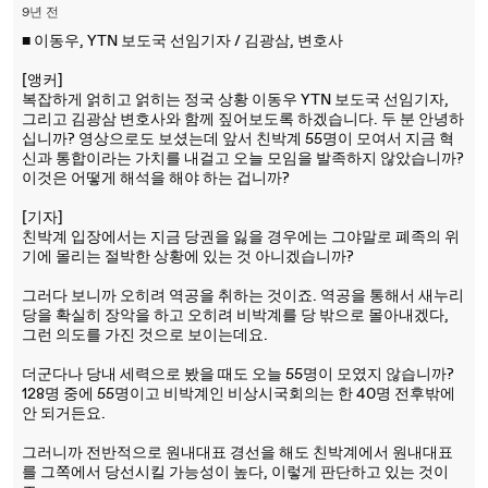
9년 전
■ 이동우, YTN 보도국 선임기자 / 김광삼, 변호사
[앵커]
복잡하게 얽히고 얽히는 정국 상황 이동우 YTN 보도국 선임기자,
그리고 김광삼 변호사와 함께 짚어보도록 하겠습니다. 두 분 안녕하
십니까? 영상으로도 보셨는데 앞서 친박계 55명이 모여서 지금 혁
신과 통합이라는 가치를 내걸고 오늘 모임을 발족하지 않았습니까?
이것은 어떻게 해석을 해야 하는 겁니까?
[기자]
친박계 입장에서는 지금 당권을 잃을 경우에는 그야말로 폐족의 위
기에 몰리는 절박한 상황에 있는 것 아니겠습니까?
그러다 보니까 오히려 역공을 취하는 것이죠. 역공을 통해서 새누리
당을 확실히 장악을 하고 오히려 비박계를 당 밖으로 몰아내겠다,
그런 의도를 가진 것으로 보이는데요.
더군다나 당내 세력으로 봤을 때도 오늘 55명이 모였지 않습니까?
128명 중에 55명이고 비박계인 비상시국회의는 한 40명 전후밖에
안 되거든요.
그러니까 전반적으로 원내대표 경선을 해도 친박계에서 원내대표
를 그쪽에서 당선시킬 가능성이 높다, 이렇게 판단하고 있는 것이