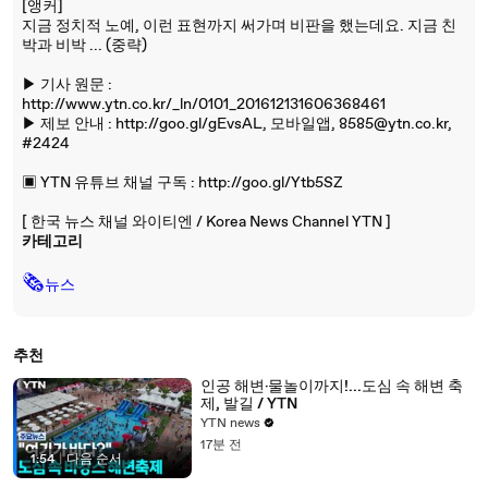
[앵커]
지금 정치적 노예, 이런 표현까지 써가며 비판을 했는데요. 지금 친
박과 비박 ... (중략)
▶ 기사 원문 :
http://www.ytn.co.kr/_ln/0101_201612131606368461
▶ 제보 안내 : http://goo.gl/gEvsAL, 모바일앱, 8585@ytn.co.kr,
#2424
▣ YTN 유튜브 채널 구독 : http://goo.gl/Ytb5SZ
[ 한국 뉴스 채널 와이티엔 / Korea News Channel YTN ]
카테고리
🗞
뉴스
추천
인공 해변·물놀이까지!...도심 속 해변 축
제, 발길 / YTN
YTN news
17분 전
1:54
|
다음 순서