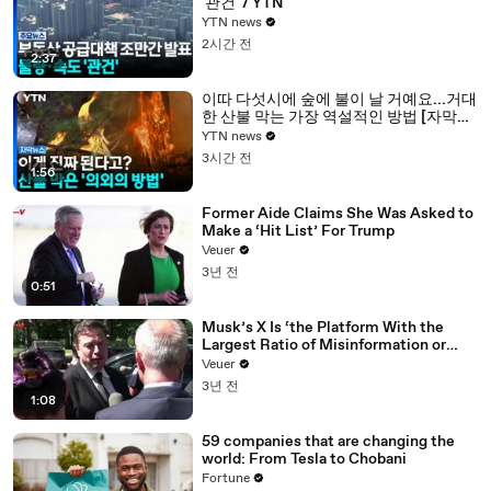
'관건' / YTN
YTN news
2시간 전
2:37
이따 다섯시에 숲에 불이 날 거예요...거대
한 산불 막는 가장 역설적인 방법 [자막뉴
스] / YTN
YTN news
3시간 전
1:56
Former Aide Claims She Was Asked to
Make a ‘Hit List’ For Trump
Veuer
3년 전
0:51
Musk’s X Is ‘the Platform With the
Largest Ratio of Misinformation or
Disinformation’ Amongst All Social
Veuer
Media Platforms
3년 전
1:08
59 companies that are changing the
world: From Tesla to Chobani
Fortune