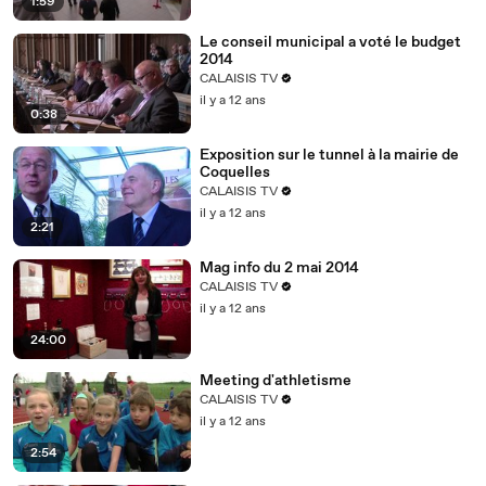
1:59
Le conseil municipal a voté le budget
2014
CALAISIS TV
il y a 12 ans
0:38
Exposition sur le tunnel à la mairie de
Coquelles
CALAISIS TV
il y a 12 ans
2:21
Mag info du 2 mai 2014
CALAISIS TV
il y a 12 ans
24:00
Meeting d'athletisme
CALAISIS TV
il y a 12 ans
2:54