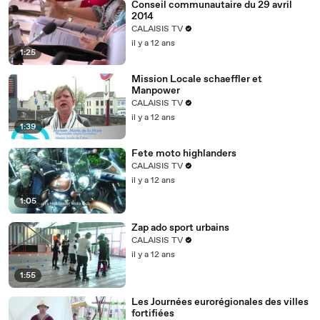
Conseil communautaire du 29 avril
2014
CALAISIS TV
il y a 12 ans
1:25
Mission Locale schaeffler et
Manpower
CALAISIS TV
il y a 12 ans
1:39
Fete moto highlanders
CALAISIS TV
il y a 12 ans
1:05
Zap ado sport urbains
CALAISIS TV
il y a 12 ans
1:55
Les Journées eurorégionales des villes
fortifiées