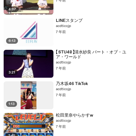
7 年前
4:07
LINEスタンプ
acdticojp
7 年前
6:13
【 STU48 】清水紗良 パート・オブ・ユ
ア・ワールド
acdticojp
7 年前
3:21
乃木坂46 TikTok
acdticojp
7 年前
1:13
松田里奈やらかすw
acdticojp
7 年前
1:45