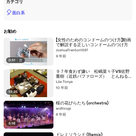
カテゴリ
🎈
面白系
お勧め
【女性のためのコンドームのつけ方】動画
で解説する正しいコンドームのつけ方
JoshuaTrenton1597
9 年前
0:51
|
次
９７年食わず嫌い 松嶋菜々子VS佐野
重樹（近鉄バファローズ） とんねるず
のみなさん
Lila Tonya
10 年前
19:35
桜の花びらたち (orchestra)
acdticojp
6 年前
5:16
ドレミソラシド (Remix)