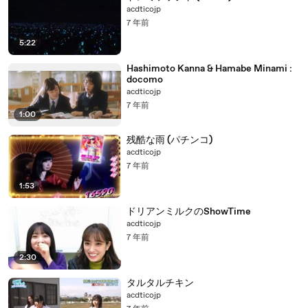
acdticojp
7 年前
5:22
Hashimoto Kanna & Hamabe Minami :
docomo
acdticojp
7 年前
1:00
残酷な雨 (パチンコ)
acdticojp
7 年前
1:53
ドリアンミルクのShowTime
acdticojp
7 年前
2:30
タルタルチキン
acdticojp