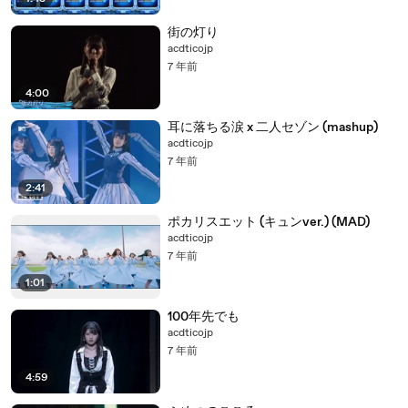
街の灯り
acdticojp
7 年前
4:00
耳に落ちる涙 x 二人セゾン (mashup)
acdticojp
7 年前
2:41
ポカリスエット (キュンver.) (MAD)
acdticojp
7 年前
1:01
100年先でも
acdticojp
7 年前
4:59