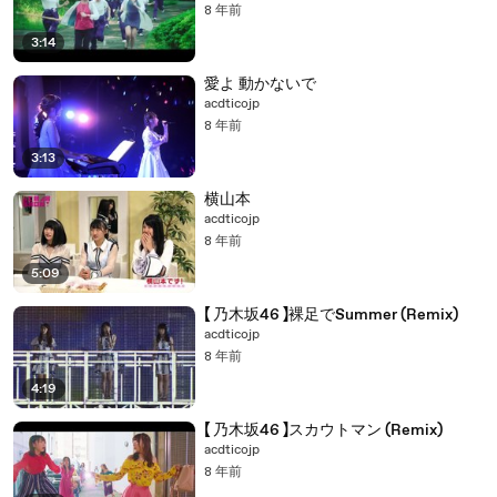
8 年前
3:14
愛よ 動かないで
acdticojp
8 年前
3:13
横山本
acdticojp
8 年前
5:09
【 乃木坂46 】裸足でSummer (Remix)
acdticojp
8 年前
4:19
【 乃木坂46 】スカウトマン (Remix)
acdticojp
8 年前