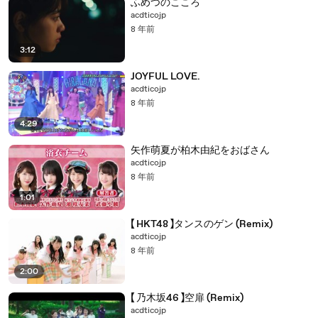
ふめつのこころ
acdticojp
8 年前
3:12
JOYFUL LOVE.
acdticojp
8 年前
4:29
矢作萌夏が柏木由紀をおばさん
acdticojp
8 年前
1:01
【 HKT48 】タンスのゲン (Remix)
acdticojp
8 年前
2:00
【 乃木坂46 】空扉 (Remix)
acdticojp