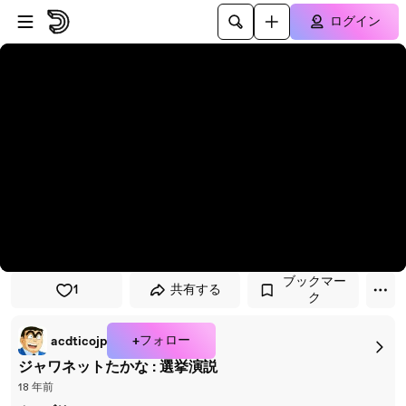
プレイヤーにスキップ
メインコンテンツにスキップ
ログイン
ブックマー
1
共有する
ク
+フォロー
acdticojp
ジャワネットたかな : 選挙演説
18 年前