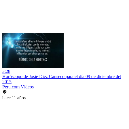
3:28
Horóscopo de Josie Diez Canseco para el día 09 de diciembre del
2015
Peru.com Vídeos
hace 11 años