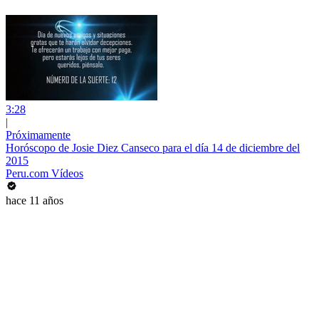
3:28
|
Próximamente
Horóscopo de Josie Diez Canseco para el día 14 de diciembre del
2015
Peru.com Vídeos
hace 11 años