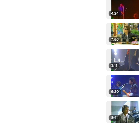
4:24
7:56
3:11
5:20
8:44