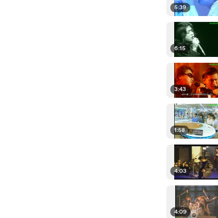
5:39
6:15
3:43
1:58
4:03
4:09