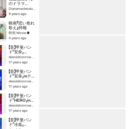
ろし（コメン
のドラマ
トあり） - 音
「LOVEsong」に
Dianamacleodunequalednhan
楽ナタリー
めさましテレ
9 years ago
ビ�
映画『恋い焦れ
歌え』特報
映画 Movie
4 years ago
【音】甲斐バン
ド「安奈」
「HERO」inテレ
desolationrow555
ビ
17 years ago
【音】甲斐バン
ド「安奈」inテレ
ビ
desolationrow555
17 years ago
【音】甲斐バン
ド「HERO」inテ
レビ
desolationrow555
17 years ago
【音】甲斐バン
ド「冷血」