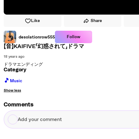
Like
Share
Follow
desolationrow555
【音】KAIFIVE「幻惑されて」ドラマ
18 years ago
ドラマエンディング
Category
🎵
Music
Show less
Comments
Add
your
comment