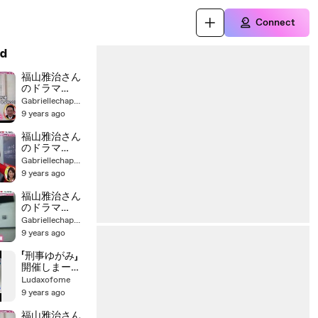
Connect
d
福山雅治さん
のドラマ
「LOVEsong」に
Gabriellechapmanspoonnhan
めさましテ�
9 years ago
福山雅治さん
のドラマ
「LOVEsong」に
Gabriellechapmanspoonnhan
めさ�
9 years ago
福山雅治さん
のドラマ
「LOVEsong」に
Gabriellechapmanspoonnhan
めさましテレ
9 years ago
ビのアナウ
「刑事ゆがみ」
開催しまーす!!
wanima、浅野
Ludaxofome
忠信＆神木隆
9 years ago
之介ドラマに
主題歌書き下
福山雅治さん