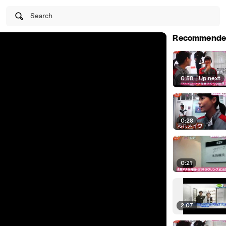
Search
Recommende
0:58
|
Up next
0:28
0:21
2:07