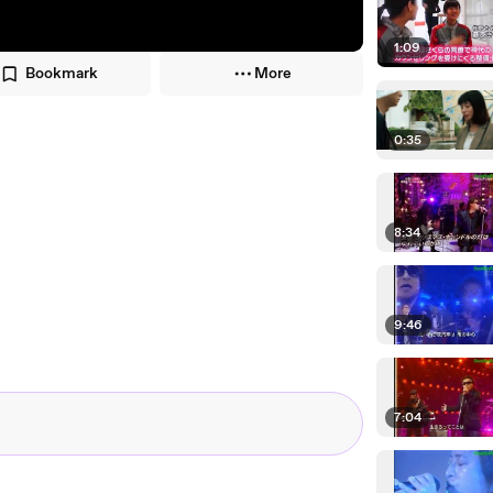
1:09
Bookmark
More
0:35
8:34
9:46
7:04