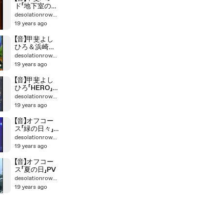
ド「地下室のメ
ロディー」
desolationrow555
19 years ago
【音】甲斐よし
ひろ＆浜崎あ
ゆみ「安奈」
desolationrow555
19 years ago
【音】甲斐よし
ひろ「HERO」Ｈ
EY!ＨEY!Ｈ
desolationrow555
EY!
19 years ago
【音】オフコー
ス「緑の日々」
ライブ
desolationrow555
19 years ago
【音】オフコー
ス「夏の日」PV
desolationrow555
19 years ago