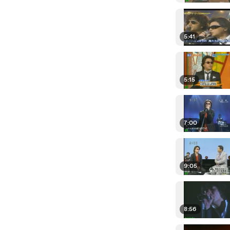
5:41
5:15
7:00
9:05
8:56