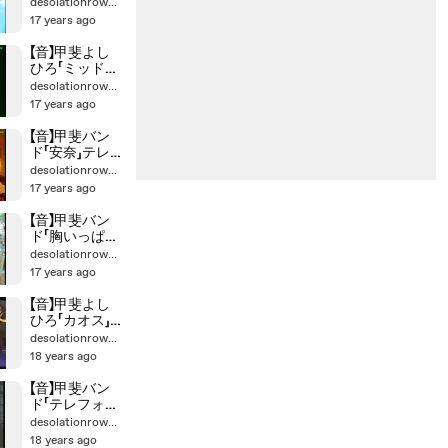
BIGNIGHT199
desolationrow555
6
17 years ago
【音】甲斐よし
ひろ「ミッドナ
イトプラスワ
desolationrow555
ン」APOLLO
17 years ago
【音】甲斐バン
ド「安奈」テレ
ビ
desolationrow555
17 years ago
【音】甲斐バン
ド「胸いっぱい
の愛」
desolationrow555
17 years ago
【音】甲斐よし
ひろ「カオス」
1998
desolationrow555
18 years ago
【音】甲斐バン
ド「テレフォン
ノイローゼ」
desolationrow555
18 years ago