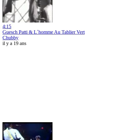
4:15
Guesch Patti & L´homme Au Tablier Vert
Chubby
il y a 19 ans