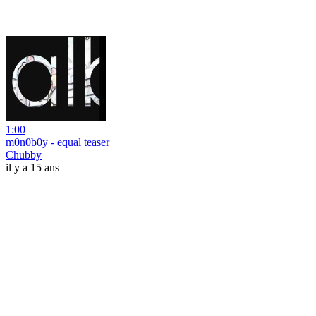
1:00
m0n0b0y - equal teaser
Chubby
il y a 15 ans