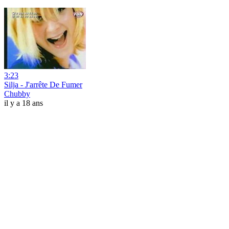
3:23
Silja - J'arrête De Fumer
Chubby
il y a 18 ans