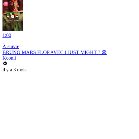
1:00
|
À suivre
BRUNO MARS FLOP AVEC I JUST MIGHT ? 😨
Keonii
il y a 3 mois