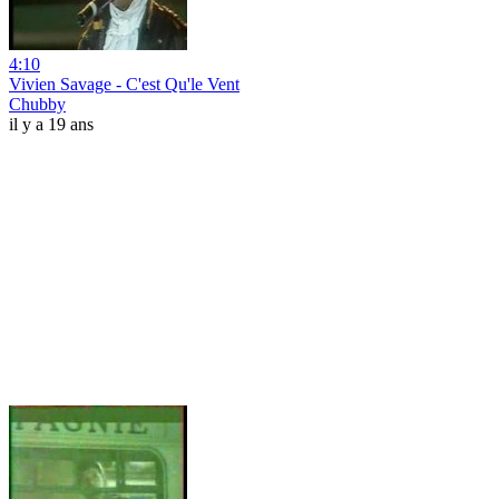
4:10
Vivien Savage - C'est Qu'le Vent
Chubby
il y a 19 ans