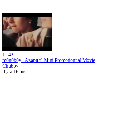
11:42
m0n0b0y "Авария" Mini Promotionnal Movie
Chubby
il y a 16 ans