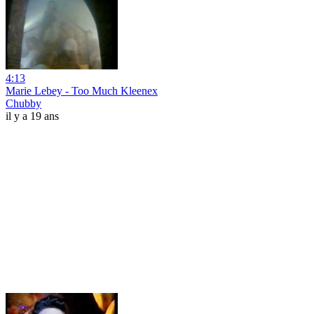
4:13
Marie Lebey - Too Much Kleenex
Chubby
il y a 19 ans