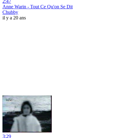
2:47
Anne Warin - Tout Ce Qu'on Se Dit
Chubby
il y a 20 ans
3:29