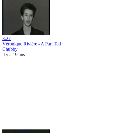
3:27
Véronique Rivière - A Part Ted
Chubby
il y a 19 ans