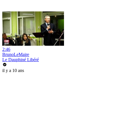
2:46
BrunoLeMaire
Le Dauphiné Libéré
il y a 10 ans