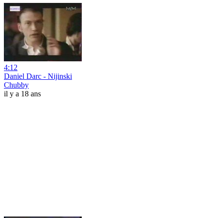
4:12
Daniel Darc - Nijinski
Chubby
il y a 18 ans