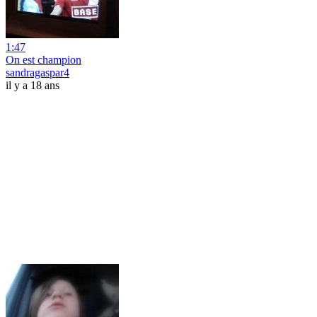
1:47
On est champion
sandragaspar4
il y a 18 ans