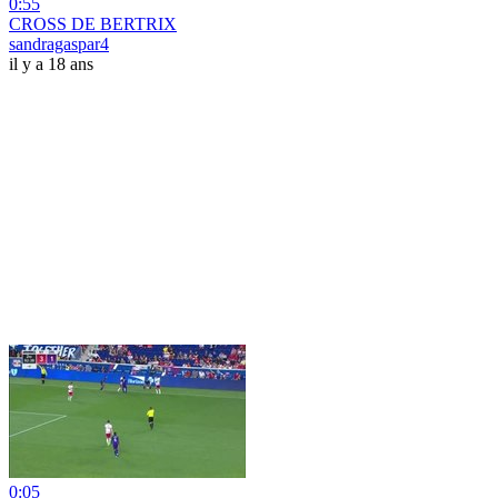
0:55
CROSS DE BERTRIX
sandragaspar4
il y a 18 ans
0:05