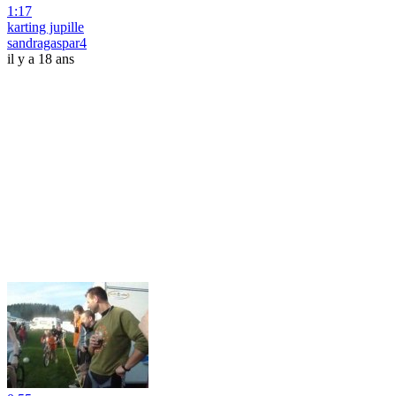
1:17
karting jupille
sandragaspar4
il y a 18 ans