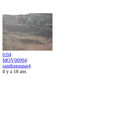
0:04
MOV00994
sandragaspar4
il y a 18 ans