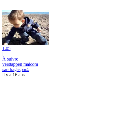
1:05
|
À suivre
verstappen malcom
sandragaspar4
il y a 16 ans