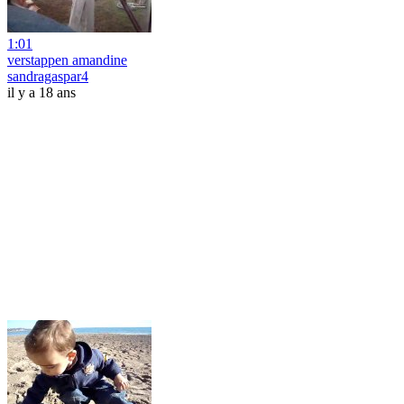
1:01
verstappen amandine
sandragaspar4
il y a 18 ans