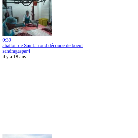
0:39
abattoir de Saint-Trond découpe de boeuf
sandragaspar4
il y a 18 ans