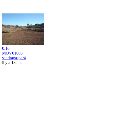
0:10
MOV01003
sandragaspar4
il y a 18 ans