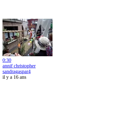
0:30
annif christopher
sandragaspar4
il y a 16 ans