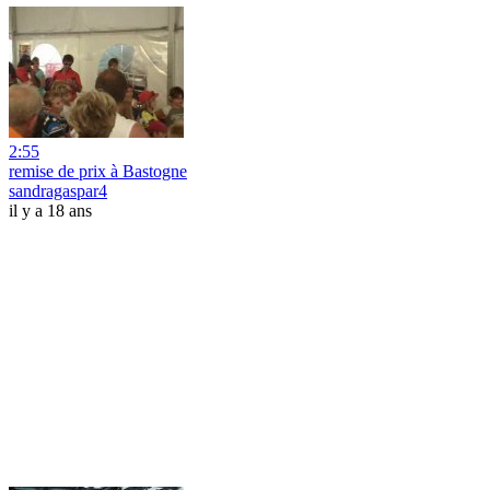
2:55
remise de prix à Bastogne
sandragaspar4
il y a 18 ans