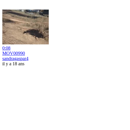
0:08
MOV00990
sandragaspar4
il y a 18 ans