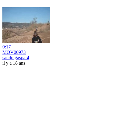
0:17
MOV00973
sandragaspar4
il y a 18 ans