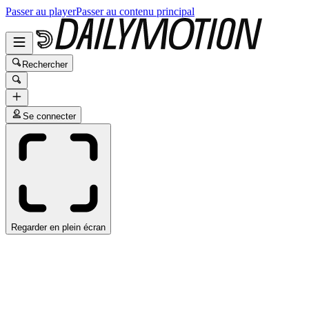
Passer au player
Passer au contenu principal
Rechercher
Se connecter
Regarder en plein écran