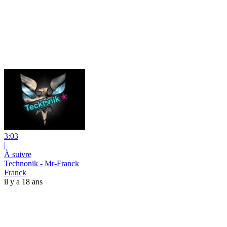
3:03
|
À suivre
Technonik - Mr-Franck
Franck
il y a 18 ans