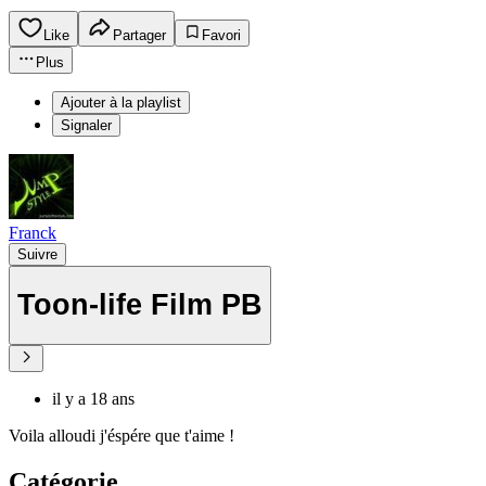
Like
Partager
Favori
Plus
Ajouter à la playlist
Signaler
Franck
Suivre
Toon-life Film PB
il y a 18 ans
Voila alloudi j'éspére que t'aime !
Catégorie