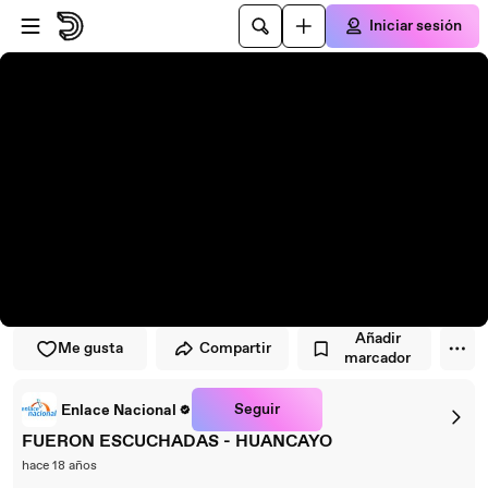
Saltar al reproductor
Saltar al contenido principal
Iniciar sesión
Añadir
Me gusta
Compartir
marcador
Seguir
Enlace Nacional
FUERON ESCUCHADAS - HUANCAYO
hace 18 años