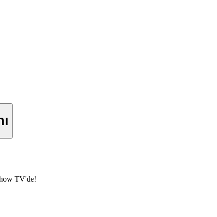
nı
Show TV'de!