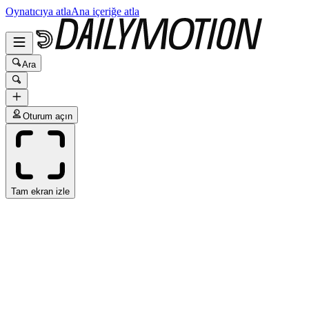
Oynatıcıya atla
Ana içeriğe atla
Ara
Oturum açın
Tam ekran izle