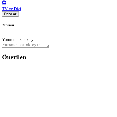
📺
TV ve Dizi
Daha az
Yorumlar
Yorumunuzu ekleyin
Önerilen