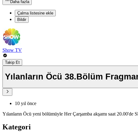
Daha fazla
Çalma listesine ekle
Bildir
Show TV
Takip Et
Yılanların Öcü 38.Bölüm Fragma
10 yıl önce
Yılanların Öcü yeni bölümüyle Her Çarşamba akşamı saat 20.00'de 
Kategori