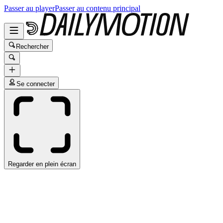
Passer au player
Passer au contenu principal
Rechercher
Se connecter
Regarder en plein écran