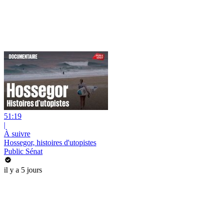
51:19
|
À suivre
Hossegor, histoires d'utopistes
Public Sénat
il y a 5 jours