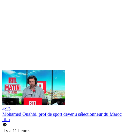
4:13
Mohamed Ouahbi, prof de sport devenu sélectionneur du Maroc
rtl.fr
il y a 11 heures