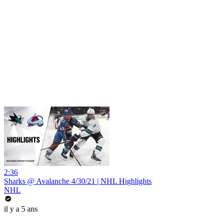
2:36
Sharks @ Avalanche 4/30/21 | NHL Highlights
NHL
il y a 5 ans