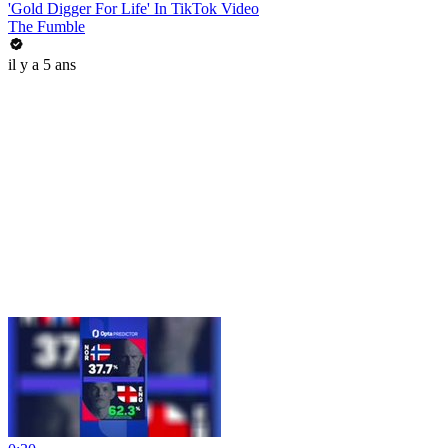
'Gold Digger For Life' In TikTok Video
The Fumble
il y a 5 ans