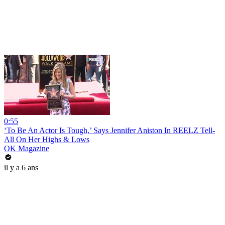
0:55
‘To Be An Actor Is Tough,’ Says Jennifer Aniston In REELZ Tell-
All On Her Highs & Lows
OK Magazine
il y a 6 ans