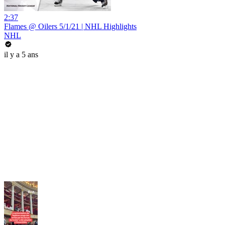
2:37
Flames @ Oilers 5/1/21 | NHL Highlights
NHL
il y a 5 ans