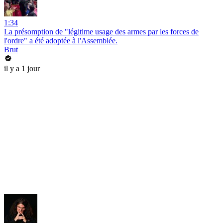
1:34
La présomption de "légitime usage des armes par les forces de
l'ordre" a été adoptée à l'Assemblée.
Brut
il y a 1 jour