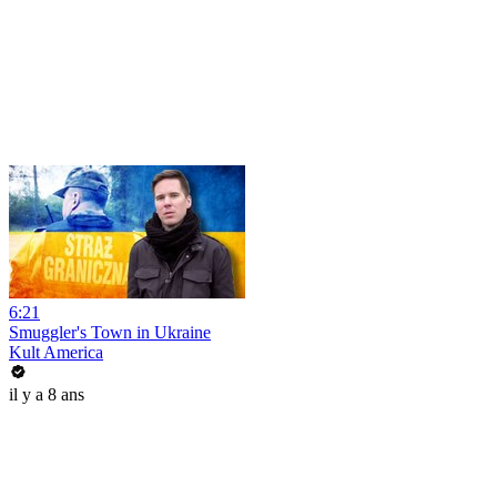
6:21
Smuggler's Town in Ukraine
Kult America
il y a 8 ans