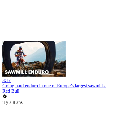
3:17
Going hard enduro in one of Europe’s largest sawmills.
Red Bull
il y a 8 ans