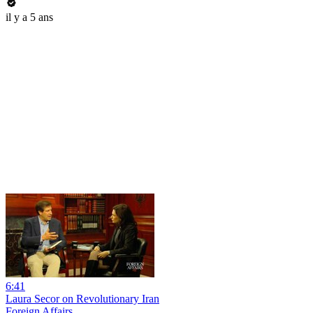
il y a 5 ans
6:41
Laura Secor on Revolutionary Iran
Foreign Affairs