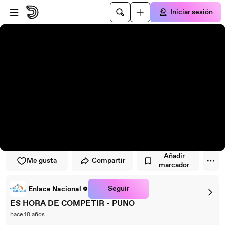
Saltar al reproductor
Saltar al contenido principal
Iniciar sesión
Añadir
Me gusta
Compartir
marcador
Seguir
Enlace Nacional
ES HORA DE COMPETIR - PUNO
hace 18 años