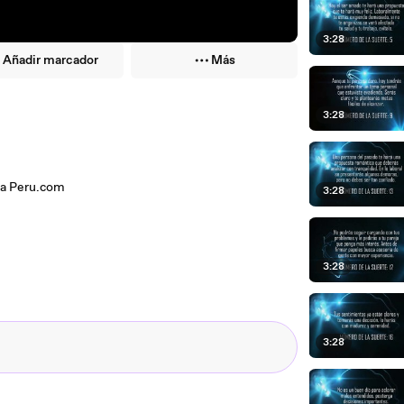
3:28
Añadir marcador
Más
3:28
 a Peru.com
3:28
3:28
3:28