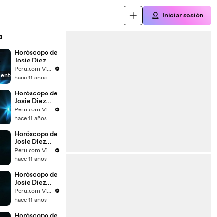
Iniciar sesión
a
Horóscopo de
Josie Diez
Canseco para
Peru.com Vídeos
mente
el día 14 de
hace 11 años
diciembre del
2015
Horóscopo de
Josie Diez
Canseco para
Peru.com Vídeos
el día 15 de
hace 11 años
diciembre del
2015
Horóscopo de
Josie Diez
Canseco para
Peru.com Vídeos
el día 09 de
hace 11 años
diciembre del
2015
Horóscopo de
Josie Diez
Canseco para
Peru.com Vídeos
el día 08 de
hace 11 años
diciembre del
2015
Horóscopo de