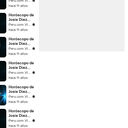
Canseco para
Peru.com Vídeos
el día 21 de
hace 11 años
noviembre del
2015
Horóscopo de
Josie Diez
Canseco para
Peru.com Vídeos
el día 20 de
hace 11 años
noviembre del
2015
Horóscopo de
Josie Diez
Canseco para
Peru.com Vídeos
el día 19 de
hace 11 años
noviembre del
2015
Horóscopo de
Josie Diez
Canseco para
Peru.com Vídeos
el día 18 de
hace 11 años
noviembre del
2015
Horóscopo de
Josie Diez
Canseco para
Peru.com Vídeos
el día 17 de
hace 11 años
noviembre del
2015
Horóscopo de
Josie Diez
Canseco para
Peru.com Vídeos
el día 16 de
hace 11 años