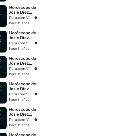
noviembre del
2015
Horóscopo de
Josie Diez
Canseco para
Peru.com Vídeos
el día 15 de
hace 11 años
noviembre del
2015
Horóscopo de
Josie Diez
Canseco para
Peru.com Vídeos
el día 14 de
hace 11 años
noviembre del
2015
Horóscopo de
Josie Diez
Canseco para
Peru.com Vídeos
el día 13 de
hace 11 años
noviembre del
2015
Horóscopo de
Josie Diez
Canseco para
Peru.com Vídeos
el día 12 de
hace 11 años
noviembre del
2015
Horóscopo de
Josie Diez
Canseco para
Peru.com Vídeos
el día 11 de
hace 11 años
noviembre del
2015
Horóscopo de