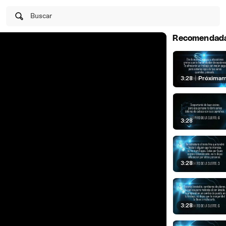
Buscar
Recomendad
3:28
|
Próxima
3:28
3:28
3:28