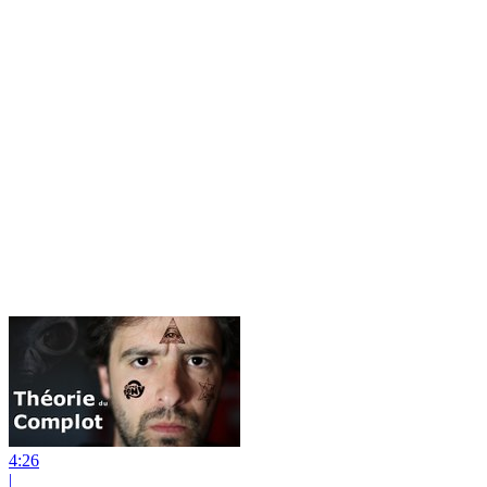
4:26
|