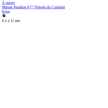
À suivre
Minute Papillon #77 Théorie du Complot
Kriss
il y a 11 ans