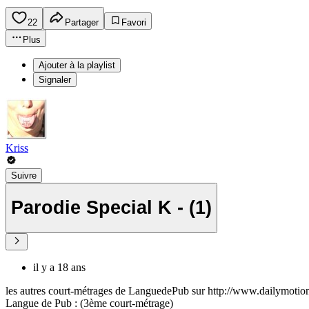
22
Partager
Favori
Plus
Ajouter à la playlist
Signaler
Kriss
Suivre
Parodie Special K - (1)
il y a 18 ans
les autres court-métrages de LanguedePub sur http://www.dailymoti
Langue de Pub : (3ème court-métrage)