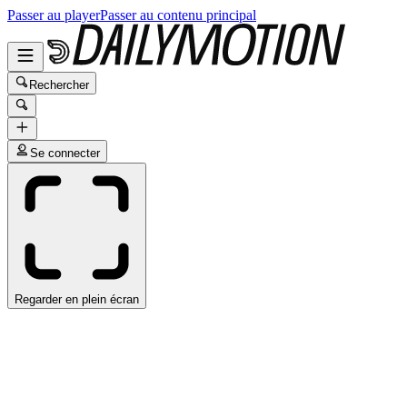
Passer au player
Passer au contenu principal
Rechercher
Se connecter
Regarder en plein écran