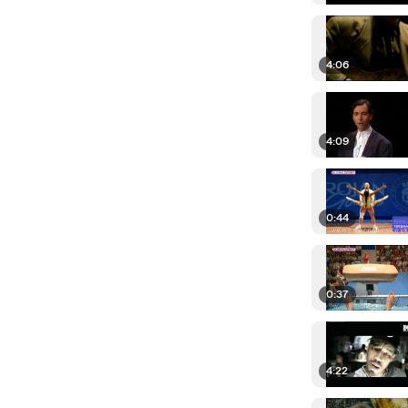
4:06
4:09
0:44
0:37
4:22