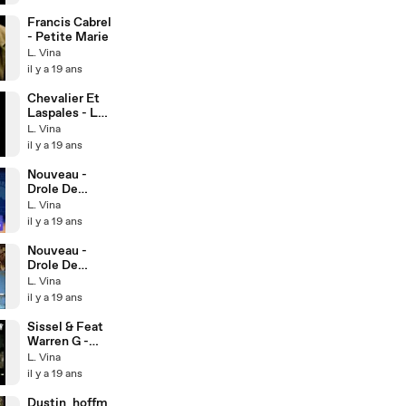
Francis Cabrel
- Petite Marie
L. Vina
il y a 19 ans
Chevalier Et
Laspales - Le
Racisme
L. Vina
il y a 19 ans
Nouveau -
Drole De
Sport -
L. Vina
Haltères
il y a 19 ans
Nouveau -
Drole De
Sport - Gym
L. Vina
il y a 19 ans
Sissel & Feat
Warren G -
Prince Igor
L. Vina
il y a 19 ans
Dustin_hoffm