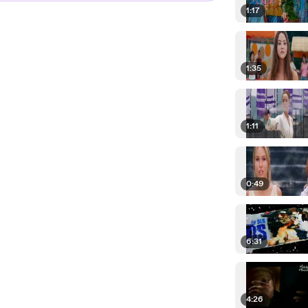
1:17
1:35
1:11
0:49
6:31
4:26