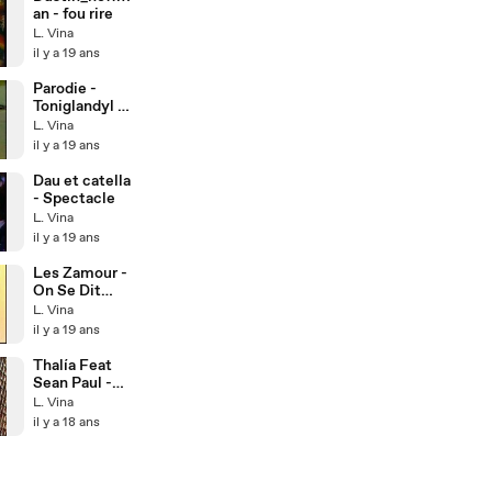
an - fou rire
L. Vina
il y a 19 ans
Parodie -
Toniglandyl -
C'est DU
L. Vina
Beton!!
il y a 19 ans
Dau et catella
- Spectacle
L. Vina
il y a 19 ans
Les Zamour -
On Se Dit
Tous!!!
L. Vina
il y a 19 ans
Thalía Feat
Sean Paul -
Aventurero
L. Vina
exclusive!!
il y a 18 ans