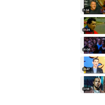
1:34
0:24
6:06
0:47
3:16