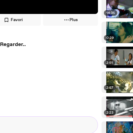
14:35
Favori
Plus
0:29
Regarder..
2:51
2:57
2:23