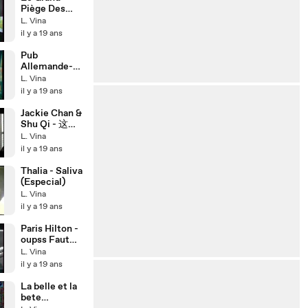
Piège Des
Stars -
L. Vina
Magloire 1/2
il y a 19 ans
Pub
Allemande-
Attirance
L. Vina
Total !
il y a 19 ans
Jackie Chan &
Shu Qi - 这是
您我的未来
L. Vina
il y a 19 ans
Thalia - Saliva
(Especial)
L. Vina
il y a 19 ans
Paris Hilton -
oupss Faut
Mettre De
L. Vina
L'essence!!???
il y a 19 ans
!
La belle et la
bete