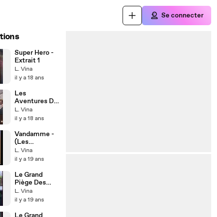
Se connecter
tions
Super Hero -
Extrait 1
L. Vina
il y a 18 ans
Les
Aventures De
Superman ^^
L. Vina
il y a 18 ans
Vandamme -
(Les
Animaux)
L. Vina
il y a 19 ans
Le Grand
Piège Des
Stars -
L. Vina
Magloire 2/2
il y a 19 ans
Le Grand