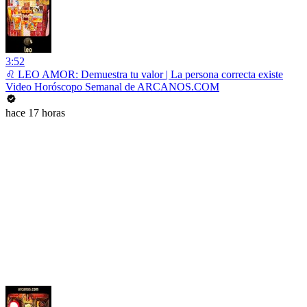
3:52
♌ LEO AMOR: Demuestra tu valor | La persona correcta existe
Video Horóscopo Semanal de ARCANOS.COM
hace 17 horas