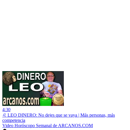
4:30
♌ LEO DINERO: No dejes que se vaya | Más personas, más
competencia
Video Horóscopo Semanal de ARCANOS.COM