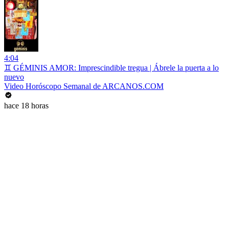
4:04
♊ GÉMINIS AMOR: Imprescindible tregua | Ábrele la puerta a lo
nuevo
Video Horóscopo Semanal de ARCANOS.COM
hace 18 horas