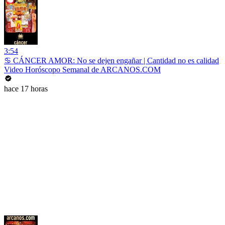
3:54
♋ CÁNCER AMOR: No se dejen engañar | Cantidad no es calidad
Video Horóscopo Semanal de ARCANOS.COM
hace 17 horas