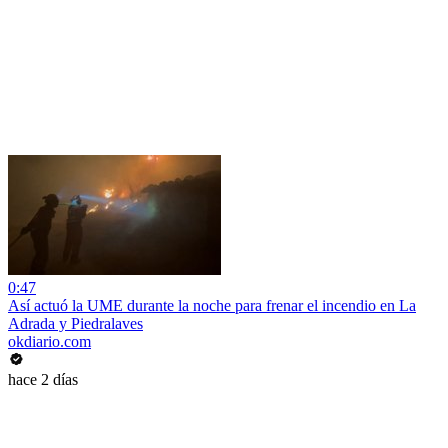
0:47
Así actuó la UME durante la noche para frenar el incendio en La
Adrada y Piedralaves
okdiario.com
hace 2 días