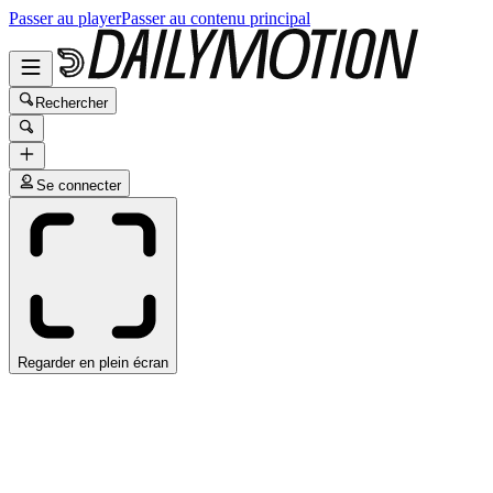
Passer au player
Passer au contenu principal
Rechercher
Se connecter
Regarder en plein écran