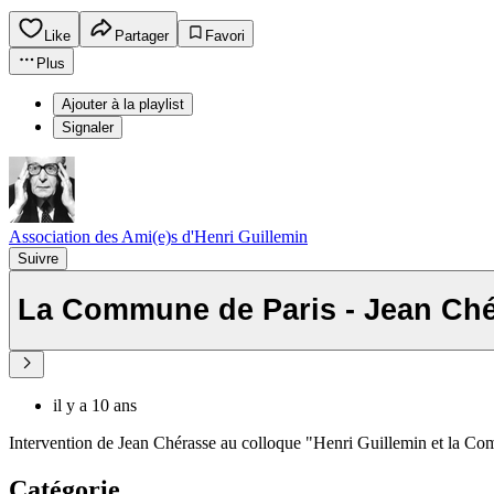
Like
Partager
Favori
Plus
Ajouter à la playlist
Signaler
Association des Ami(e)s d'Henri Guillemin
Suivre
La Commune de Paris - Jean Chér
il y a 10 ans
Intervention de Jean Chérasse au colloque "Henri Guillemin et la C
Catégorie