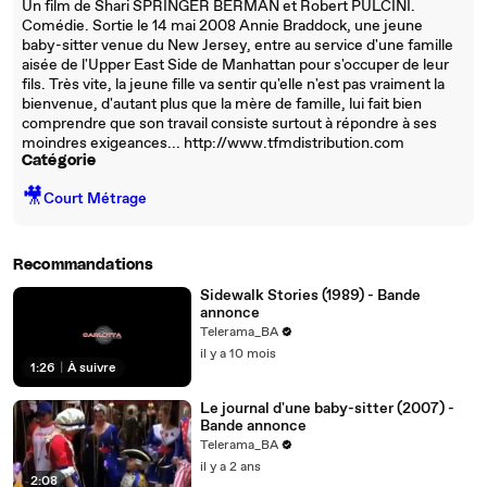
Un film de Shari SPRINGER BERMAN et Robert PULCINI.
Comédie. Sortie le 14 mai 2008 Annie Braddock, une jeune
baby-sitter venue du New Jersey, entre au service d'une famille
aisée de l'Upper East Side de Manhattan pour s'occuper de leur
fils. Très vite, la jeune fille va sentir qu'elle n'est pas vraiment la
bienvenue, d'autant plus que la mère de famille, lui fait bien
comprendre que son travail consiste surtout à répondre à ses
moindres exigeances... http://www.tfmdistribution.com
Catégorie
🎥
Court Métrage
Recommandations
Sidewalk Stories (1989) - Bande
annonce
Telerama_BA
il y a 10 mois
1:26
|
À suivre
Le journal d'une baby-sitter (2007) -
Bande annonce
Telerama_BA
il y a 2 ans
2:08