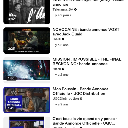
La nuit est mon royaume (1951) - Bande
annonce
Telerama_BA
il y a 2 jours
4:42
NOVOCAINE : bande annonce VOST
avec Jack Quaid
Hitek
il y a 2 ans
2:25
MISSION : IMPOSSIBLE - THE FINAL
RECKONING : bande-annonce
Hitek
il y a 2 ans
1:56
Mon Poussin - Bande Annonce
Officielle - UGC Distribution
UGCDistribution
il y a 9 ans
1:41
C'est beau la vie quand on y pense -
Bande Annonce Officielle - UGC