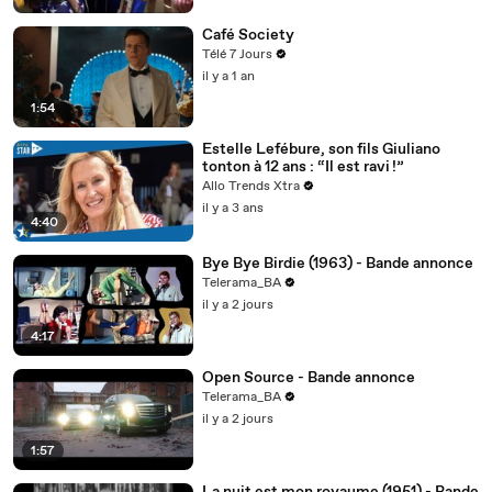
Café Society
Télé 7 Jours
il y a 1 an
1:54
Estelle Lefébure, son fils Giuliano
tonton à 12 ans : “Il est ravi !”
Allo Trends Xtra
il y a 3 ans
4:40
Bye Bye Birdie (1963) - Bande annonce
Telerama_BA
il y a 2 jours
4:17
Open Source - Bande annonce
Telerama_BA
il y a 2 jours
1:57