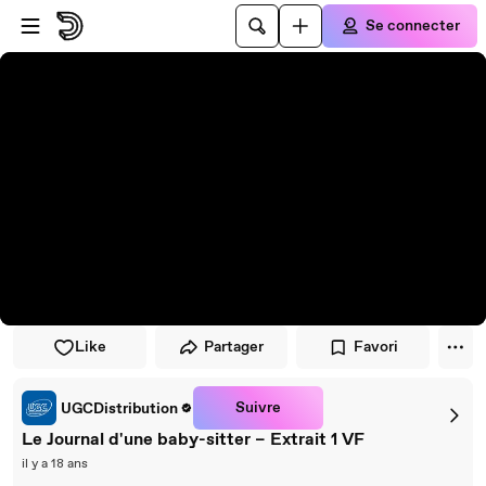
Passer au player
Passer au contenu principal
Se connecter
Like
Partager
Favori
Suivre
UGCDistribution
Le Journal d'une baby-sitter – Extrait 1 VF
il y a 18 ans