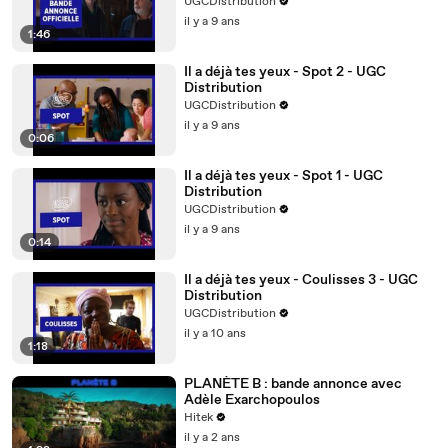
Distribution
UGCDistribution
il y a 9 ans
1:46
Il a déjà tes yeux - Spot 2 - UGC
Distribution
UGCDistribution
il y a 9 ans
0:06
Il a déjà tes yeux - Spot 1 - UGC
Distribution
UGCDistribution
il y a 9 ans
0:14
Il a déjà tes yeux - Coulisses 3 - UGC
Distribution
UGCDistribution
il y a 10 ans
1:18
PLANÈTE B : bande annonce avec
Adèle Exarchopoulos
Hitek
il y a 2 ans