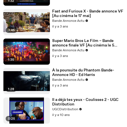
1:32
Fast and Furious X - Bande annonce VF
[Au cinéma le 17 mai]
Bande Annonce Actu
il y a 3 ans
3:45
Super Mario Bros Le Film – Bande
annonce finale VF [Au cinéma le 5
avril]
Bande Annonce Actu
il y a 3 ans
1:35
À la poursuite du Phantom Bande-
Annonce HD - Ed Harris
Bande Annonce Actu
il y a 3 ans
1:28
Il a déjà tes yeux - Coulisses 2 - UGC
Distribution
UGCDistribution
il y a 10 ans
0:25