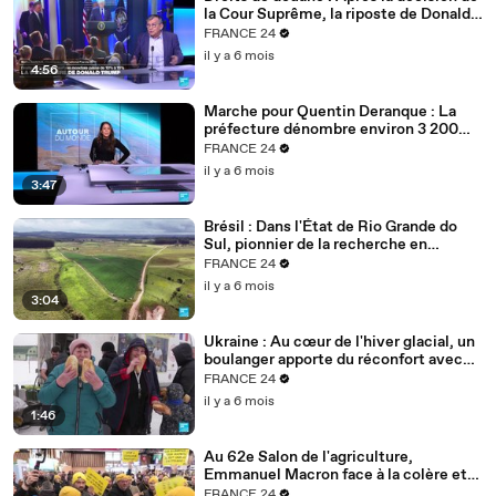
la Cour Suprême, la riposte de Donald
Trump
FRANCE 24
il y a 6 mois
4:56
Marche pour Quentin Deranque : La
préfecture dénombre environ 3 200
personnes à Lyon
FRANCE 24
il y a 6 mois
3:47
Brésil : Dans l'État de Rio Grande do
Sul, pionnier de la recherche en
agriculture durable
FRANCE 24
il y a 6 mois
3:04
Ukraine : Au cœur de l'hiver glacial, un
boulanger apporte du réconfort avec
son pain
FRANCE 24
il y a 6 mois
1:46
Au 62e Salon de l'agriculture,
Emmanuel Macron face à la colère et
aux inquiétudes des agriculteurs
FRANCE 24