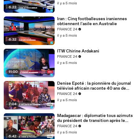
il y a 5 mois
6:22
Iran : Cinq footballeuses iraniennes
obtiennent l'asile en Australie
FRANCE 24
il y a 5 mois
6:32
ITW Chirine Ardakani
FRANCE 24
il y a 5 mois
11:00
Denise Epoté : la pionnière du journal
télévisé africain raconte 40 ans de
carrière
FRANCE 24
il y a 5 mois
7:04
Madagascar : diplomatie tous azimuts
du président de transition après le
putsch
FRANCE 24
il y a 5 mois
6:42