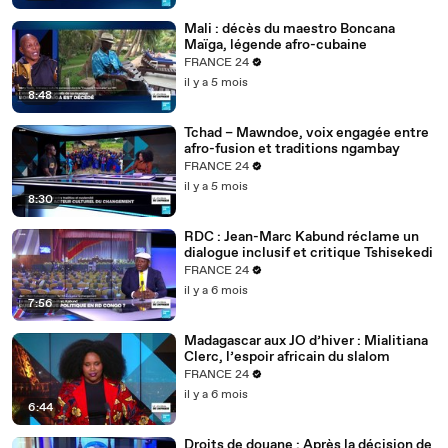
Mali : décès du maestro Boncana
Maïga, légende afro-cubaine
FRANCE 24
il y a 5 mois
8:48
Tchad – Mawndoe, voix engagée entre
afro-fusion et traditions ngambay
FRANCE 24
il y a 5 mois
8:30
RDC : Jean-Marc Kabund réclame un
dialogue inclusif et critique Tshisekedi
FRANCE 24
il y a 6 mois
7:56
Madagascar aux JO d’hiver : Mialitiana
Clerc, l’espoir africain du slalom
FRANCE 24
il y a 6 mois
6:44
Droits de douane : Après la décision de