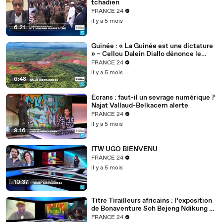
tchadien
FRANCE 24
il y a 5 mois
6:21
Guinée : « La Guinée est une dictature
» – Cellou Dalein Diallo dénonce le
régime Doumbouya
FRANCE 24
il y a 5 mois
6:48
Écrans : faut-il un sevrage numérique ?
Najat Vallaud-Belkacem alerte
FRANCE 24
il y a 5 mois
9:16
ITW UGO BIENVENU
FRANCE 24
il y a 5 mois
10:37
Titre Tirailleurs africains : l’exposition
de Bonaventure Soh Bejeng Ndikung à
Berlin
FRANCE 24