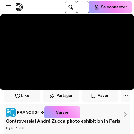
Passer au player
Passer au contenu principal
Se connecter
Like
Partager
Favori
Suivre
FRANCE 24
Controversial André Zucca photo exhibition in Paris
il y a 18 ans