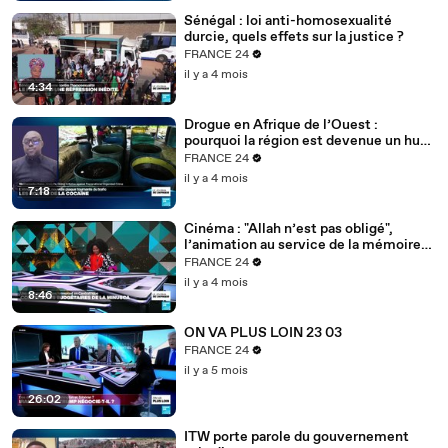
Sénégal : loi anti-homosexualité
durcie, quels effets sur la justice ?
FRANCE 24
il y a 4 mois
4:34
Drogue en Afrique de l’Ouest :
pourquoi la région est devenue un hub
mondial
FRANCE 24
il y a 4 mois
7:18
Cinéma : "Allah n’est pas obligé",
l’animation au service de la mémoire
des enfants-soldats
FRANCE 24
il y a 4 mois
8:46
ON VA PLUS LOIN 23 03
FRANCE 24
il y a 5 mois
26:02
ITW porte parole du gouvernement