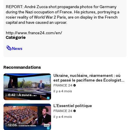
REPORT: André Zucca shot propaganda photos for Germany
during the Nazi occupation of France. His pictures, portraying a
rosier reality of World War 2 Paris, are on display in the French
capital and have caused an uproar.
http://www.france24.com/en/
Catégorie
🗞
News
Recommandations
Ukraine, nucléaire, réarmement : où
est passé le pacifisme des Écologistes
?
FRANCE 24
il y a 4 mois
6:42
|
À suivre
L'Essentiel politique
FRANCE 24
il y a 4 mois
12:05