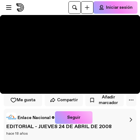
Saltar al reproductor
Saltar al contenido principal
Iniciar sesión
Añadir
Me gusta
Compartir
marcador
Seguir
Enlace Nacional
EDITORIAL - JUEVES 24 DE ABRIL DE 2008
hace 18 años