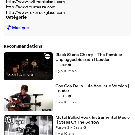
http://www.tv8montblanc.com
http://www.tristesire.com
http://www.le-brise-glace.com
Catégorie
🎵
Musique
Recommandations
Black Stone Cherry – The Rambler
Unplugged Session | Louder
Louder
il y a 10 mois
5:36
|
À suivre
Goo Goo Dolls - Iris Acoustic Version |
Louder
Louder
il y a 10 mois
3:41
Metal Ballad Rock Instrumental Music
|| Steps Of The Sorrow
Purple Six Beats
il y a 10 ans