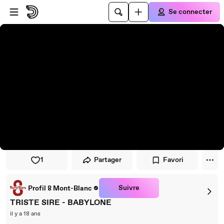
Passer au player
Passer au contenu principal
Se connecter
1
Partager
Favori
Suivre
Profil 8 Mont-Blanc
TRISTE SIRE - BABYLONE
il y a 18 ans