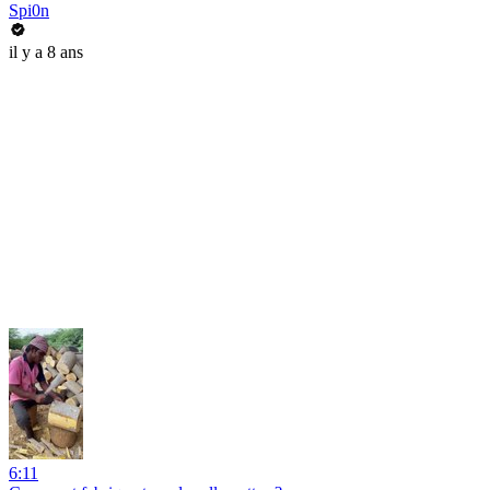
Spi0n
il y a 8 ans
6:11