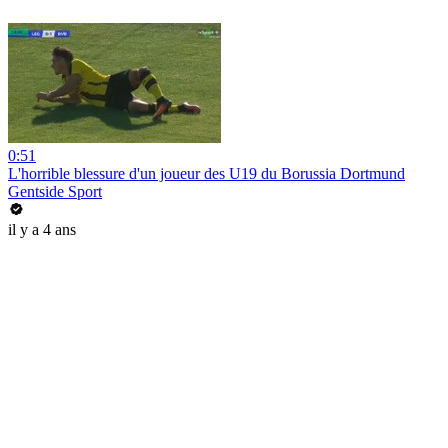
0:51
L'horrible blessure d'un joueur des U19 du Borussia Dortmund
Gentside Sport
il y a 4 ans