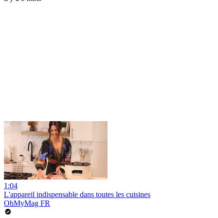
1:04
L'appareil indispensable dans toutes les cuisines
OhMyMag FR