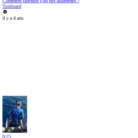
Comment fabrique t-on des allumettes ?
Tuxboard
il y a 4 ans
0:25