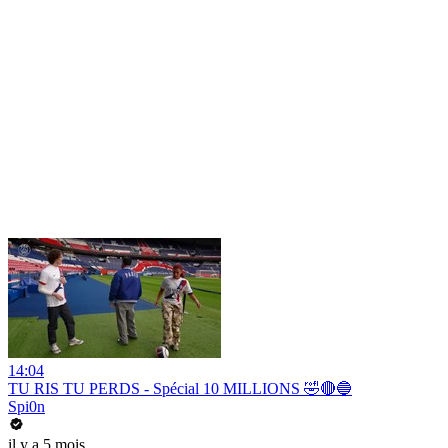
14:04
TU RIS TU PERDS - Spécial 10 MILLIONS 🤣🔴🔵
Spi0n
il y a 5 mois