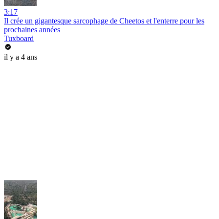
3:17
Il crée un gigantesque sarcophage de Cheetos et l'enterre pour les
prochaines années
Tuxboard
il y a 4 ans