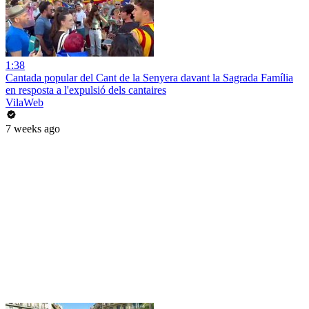
1:38
Cantada popular del Cant de la Senyera davant la Sagrada Família
en resposta a l'expulsió dels cantaires
VilaWeb
7 weeks ago