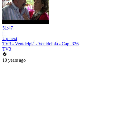
51:47
|
Up next
TV3 - Ventdelplà - Ventdelplà - Cap. 326
TV3
10 years ago