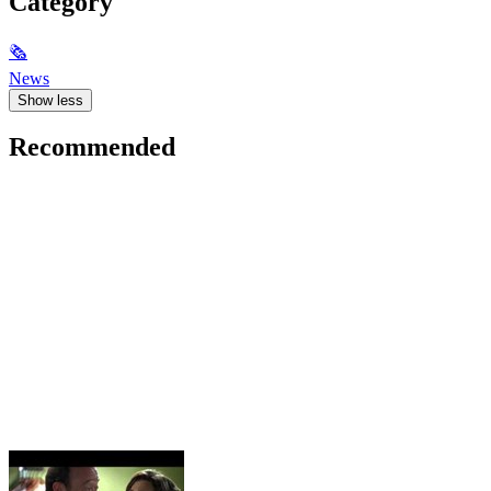
Category
🗞
News
Show less
Recommended