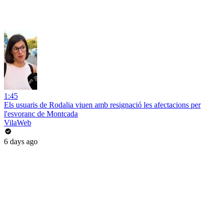
1:45
Els usuaris de Rodalia viuen amb resignació les afectacions per
l'esvoranc de Montcada
VilaWeb
6 days ago