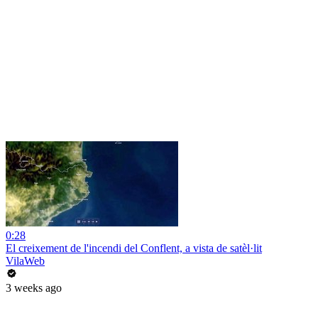
0:28
El creixement de l'incendi del Conflent, a vista de satèl·lit
VilaWeb
3 weeks ago