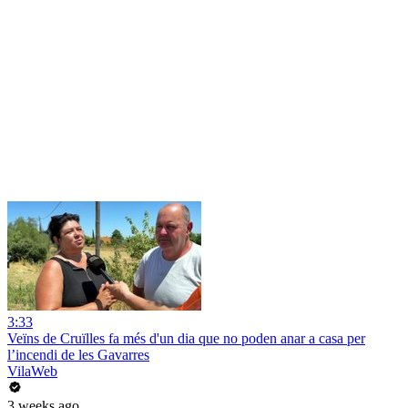
3:33
Veïns de Cruïlles fa més d'un dia que no poden anar a casa per
l’incendi de les Gavarres
VilaWeb
3 weeks ago