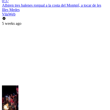
0:37
Albiren tres balenes rorqual a la costa del Montgrí, a tocar de les
Illes Medes
VilaWeb
5 weeks ago