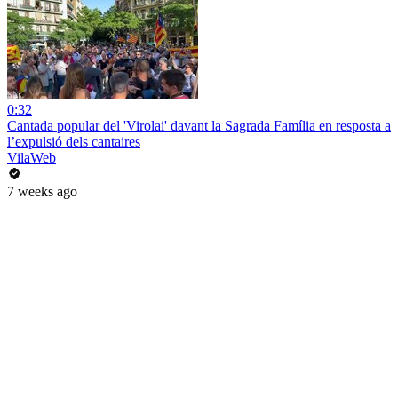
0:32
Cantada popular del 'Virolai' davant la Sagrada Família en resposta a
l’expulsió dels cantaires
VilaWeb
7 weeks ago