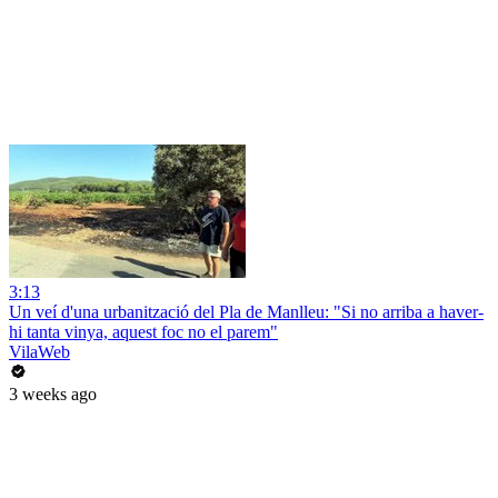
3:13
Un veí d'una urbanització del Pla de Manlleu: "Si no arriba a haver-
hi tanta vinya, aquest foc no el parem"
VilaWeb
3 weeks ago