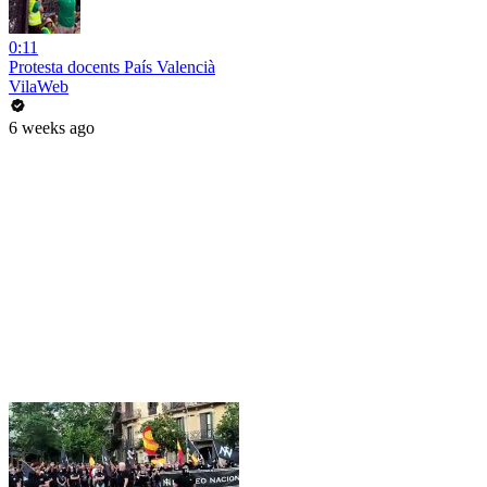
0:11
Protesta docents País Valencià
VilaWeb
6 weeks ago