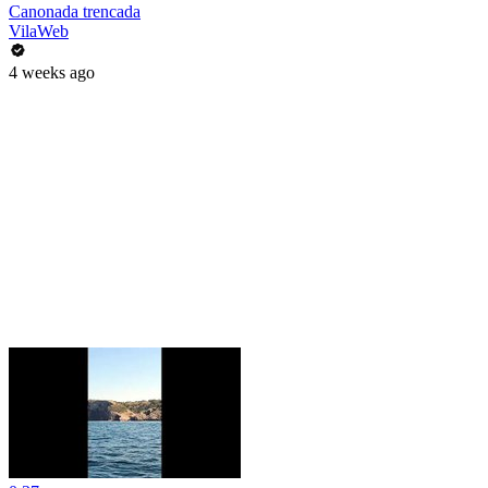
Canonada trencada
VilaWeb
4 weeks ago