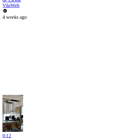
VilaWeb
4 weeks ago
0:12