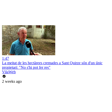
1:47
La meitat de les hectàrees cremades a Sant Quirze són d'un únic
propietari: "No s'hi pot fer res"
VilaWeb
2 weeks ago