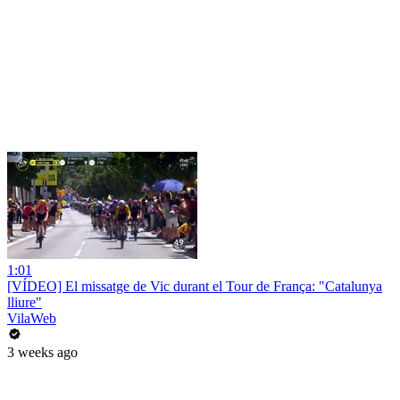
1:01
[VÍDEO] El missatge de Vic durant el Tour de França: "Catalunya
lliure"
VilaWeb
3 weeks ago