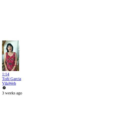
1:14
Toñi Garcia
VilaWeb
3 weeks ago