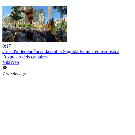
0:17
Crits d'independència davant la Sagrada Família en resposta a
l’expulsió dels cantaires
VilaWeb
7 weeks ago