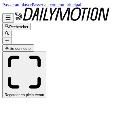
Passer au player
Passer au contenu principal
Rechercher
Se connecter
Regarder en plein écran