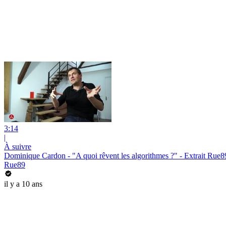
3:14
|
À suivre
Dominique Cardon - "A quoi rêvent les algorithmes ?" - Extrait Rue8
Rue89
il y a 10 ans