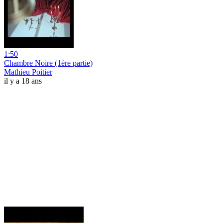
1:50
Chambre Noire (1ère partie)
Mathieu Poitier
il y a 18 ans