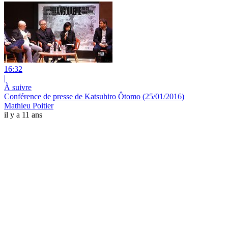
16:32
|
À suivre
Conférence de presse de Katsuhiro Ôtomo (25/01/2016)
Mathieu Poitier
il y a 11 ans