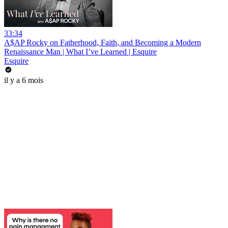
33:34
A$AP Rocky on Fatherhood, Faith, and Becoming a Modern
Renaissance Man | What I’ve Learned | Esquire
Esquire
il y a 6 mois