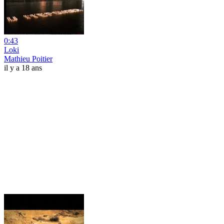
0:43
Loki
Mathieu Poitier
il y a 18 ans