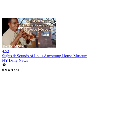
4:52
Sights & Sounds of Louis Armstrong House Museum
NY Daily News
il y a 8 ans