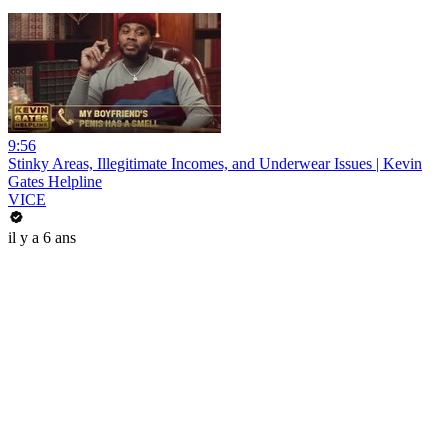
9:56
Stinky Areas, Illegitimate Incomes, and Underwear Issues | Kevin
Gates Helpline
VICE
il y a 6 ans