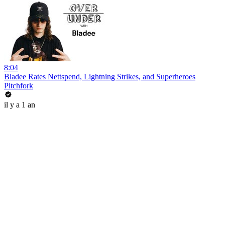
8:04
Bladee Rates Nettspend, Lightning Strikes, and Superheroes
Pitchfork
il y a 1 an