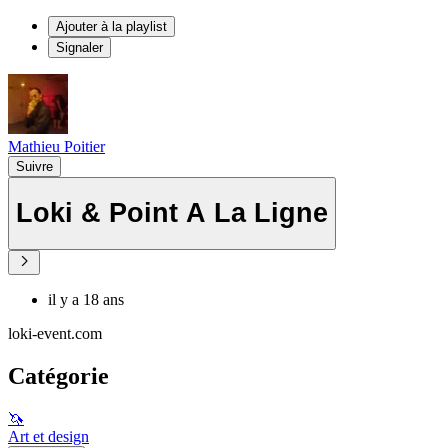
Ajouter à la playlist
Signaler
Mathieu Poitier
Suivre
Loki & Point A La Ligne
il y a 18 ans
loki-event.com
Catégorie
🦄
Art et design