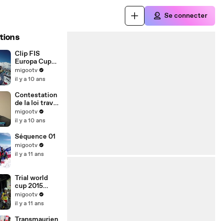
Se connecter
tions
Clip FIS
Europa Cup
2017 Val
migootv
Thorens
il y a 10 ans
Contestation
de la loi travail
: Christophe
migootv
Counil réagit
il y a 10 ans
Séquence 01
migootv
il y a 11 ans
Trial world
cup 2015
Albertville #3
migootv
- Teaser
il y a 11 ans
Transmaurien