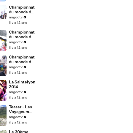
Championnat
du monde de
ski alpinisme
migootv
- Verbier - 7
il y a 12 ans
fevrier -
vertical
Championnat
du monde de
ski alpinisme
migootv
- Verbier -
il y a 12 ans
Sprint - 6
fevrier
Championnat
du monde de
ski alpinisme
migootv
- Verbier - 5
il y a 12 ans
fevrier -
Ouverture
La Saintelyon
2014
migootv
il y a 12 ans
Teaser - Les
Voyageurs
autour du
migootv
Mont-Blanc
il y a 12 ans
Le 30ème