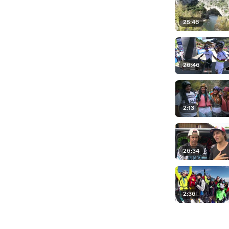
25:46
26:46
2:13
26:34
2:36