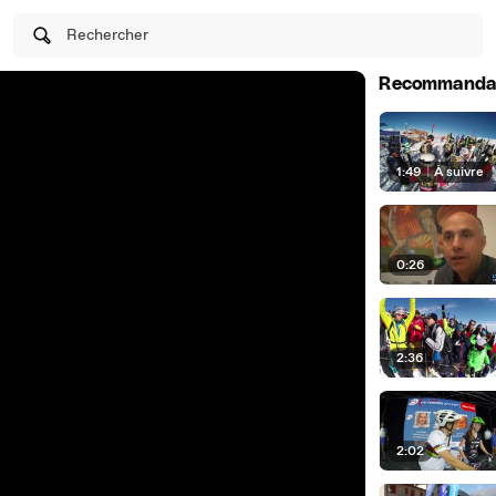
Rechercher
Recommanda
1:49
|
À suivre
0:26
2:36
2:02