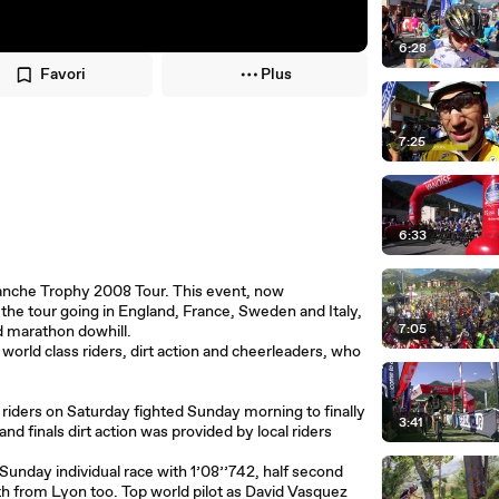
6:28
Favori
Plus
7:25
6:33
lanche Trophy 2008 Tour. This event, now
 the tour going in England, France, Sweden and Italy,
7:05
nd marathon dowhill.
world class riders, dirt action and cheerleaders, who
 riders on Saturday fighted Sunday morning to finally
3:41
nd finals dirt action was provided by local riders
unday individual race with 1’08’’742, half second
th from Lyon too. Top world pilot as David Vasquez