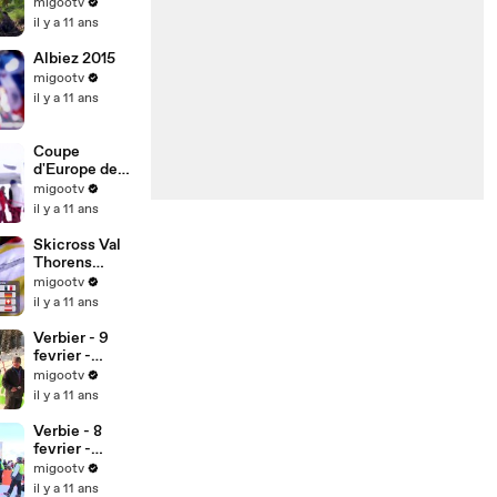
ne 2015 -
migootv
Trailer
il y a 11 ans
Albiez 2015
migootv
il y a 11 ans
Coupe
d'Europe de
Skicross
migootv
Orcieres 2015
il y a 11 ans
Skicross Val
Thorens
Coupe
migootv
d'Europe
il y a 11 ans
Verbier - 9
fevrier -
individual
migootv
race
il y a 11 ans
Verbie - 8
fevrier -
vertical cadet
migootv
junior
il y a 11 ans