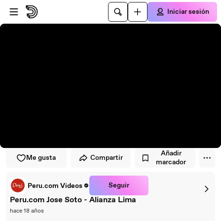
Saltar al reproductor
Saltar al contenido principal
Iniciar sesión
Añadir
Me gusta
Compartir
marcador
Seguir
Peru.com Vídeos
Peru.com Jose Soto - Alianza Lima
hace 18 años