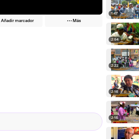
1:47
Añadir marcador
Más
2:54
2:22
2:16
2:15