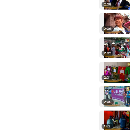
2:08
2:06
2:02
2:01
2:00
1:52