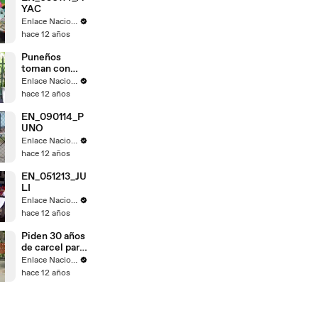
YAC
Enlace Nacional
hace 12 años
Puneños
toman con
calma fallo de
Enlace Nacional
La Haya
hace 12 años
EN_090114_P
UNO
Enlace Nacional
hace 12 años
EN_051213_JU
LI
Enlace Nacional
hace 12 años
Piden 30 años
de carcel para
Gregorio
Enlace Nacional
Santos
hace 12 años