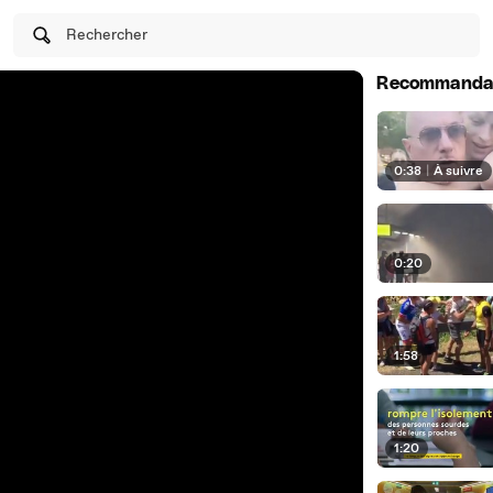
Rechercher
Recommanda
0:38
|
À suivre
0:20
1:58
1:20