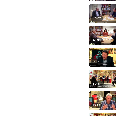
40:07
45:38
9:27
30:57
13:23