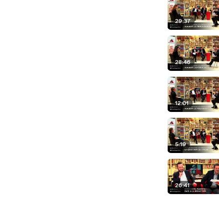
29:37
28:46
12:01
5:19
26:41