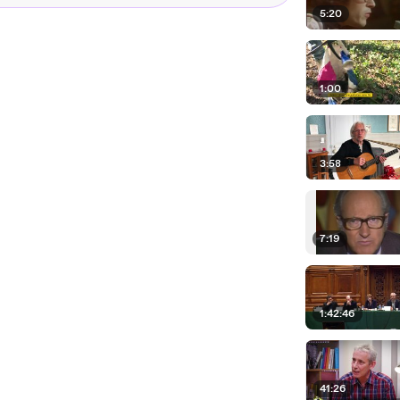
5:20
1:00
3:58
7:19
1:42:46
41:26