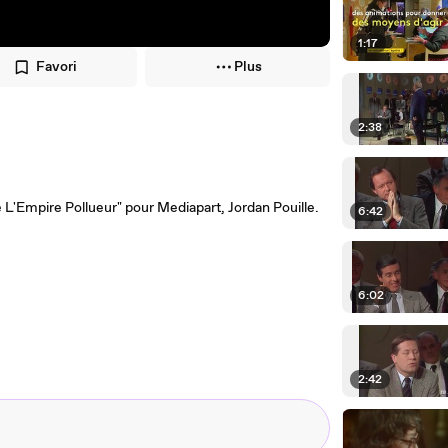
1:17
Favori
Plus
2:38
 L'Empire Pollueur" pour Mediapart, Jordan Pouille.
6:42
6:02
2:42