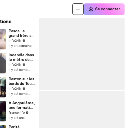
Se connecter
tions
Pascal le
grand frère se
fait étrangler
info24fr
et s'énerve
il y a 1 semaine
Lors des
#fêtes de
Incendie dans
Sainte-Anne à
le métro de
Rethel
Barcelone sur
info24fr
(Ardennes)
la L1 Station
il y a 2 semaines
de métro El
Clot
Baston sur les
bords du Tour
de France
info24fr
il y a 2 semaines
À Angoulême,
une formation
permet aux
franceinfo
sourds et
il y a 4 ans
muets
d'apprendre la
Parité