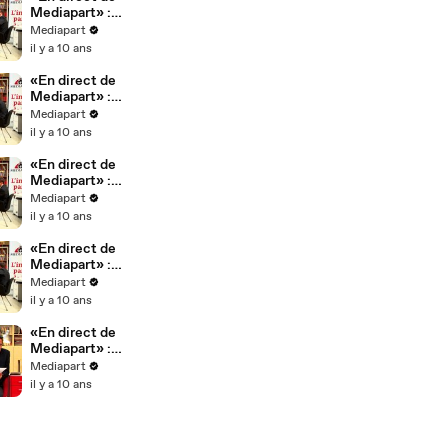
Mediapart» :
Macron le
Mediapart
progressiste ?
il y a 10 ans
«En direct de
Mediapart» :
Macron
Mediapart
l'antisocial ?
il y a 10 ans
«En direct de
Mediapart» :
Macron le
Mediapart
pollueur ?
il y a 10 ans
«En direct de
Mediapart» :
Macron le
Mediapart
présidentialis
il y a 10 ans
te ?
«En direct de
Mediapart» :
Macron le
Mediapart
déloyal ?
il y a 10 ans