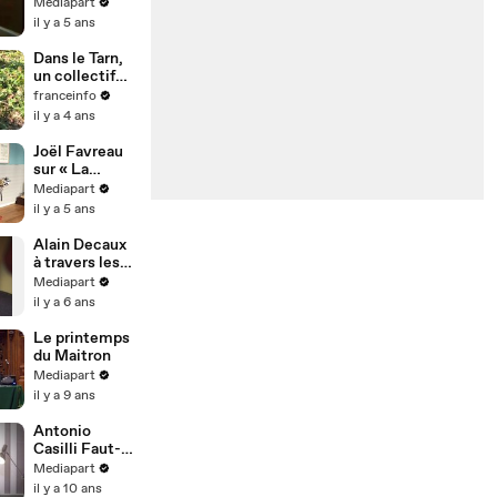
1975
Mediapart
il y a 5 ans
Dans le Tarn,
un collectif
citoyen
franceinfo
organise des
il y a 4 ans
opérations de
nettoyage de
Joël Favreau
la rivière
sur « La
Cérou
Princesse et
Mediapart
le croque-
il y a 5 ans
notes »
Alain Decaux
à travers les
âges
Mediapart
cathodiques
il y a 6 ans
Le printemps
du Maitron
Mediapart
il y a 9 ans
Antonio
Casilli Faut-il
brûler
Mediapart
Facebook ?
il y a 10 ans