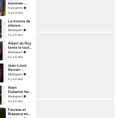
langue des
hommes-
signes
femmes : le
franceinfo
train de
il y a 4 ans
l’égalité fait
sa première
La minute de
escale à
silence
Nantes
lepéniste
Mediapart
il y a 5 ans
Albert du Roy
tente le tout
pour le tout
Mediapart
il y a 5 ans
Jean-Louis
Servan-
Schreiber s'y
Mediapart
colle
il y a 5 ans
Alain
Duhamel face
à Jean-Marie
Mediapart
Le Pen
il y a 5 ans
Favreau et
Brassens en