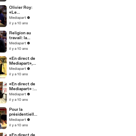
Olivier Roy:
«Le
fondamentalis
Mediapart
me ne suffit
il y a 10 ans
pas à produire
de la
Religion au
violence»
travail: la
charte ou la
Mediapart
loi ?
il y a 10 ans
«En direct de
Mediapart»,
première
Mediapart
partie: retour
il y a 10 ans
à Calais
«En direct de
Mediapart» :
Macron
Mediapart
l'ultralibéral ?
il y a 10 ans
Pour la
présidentielle
, «En direct de
Mediapart
Mediapart»
il y a 10 ans
devient
hebdomadaire
«En direct de