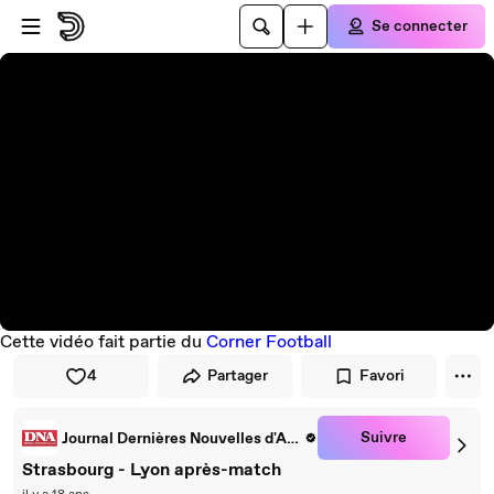
Passer au player
Passer au contenu principal
Se connecter
Cette vidéo fait partie du
Corner Football
4
Partager
Favori
Suivre
Journal Dernières Nouvelles d'Alsace
Strasbourg - Lyon après-match