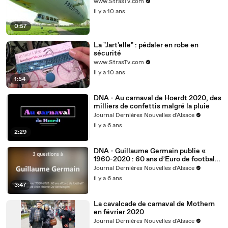
www.StrasTv.com
il y a 10 ans
0:57
La "Jart'elle" : pédaler en robe en
sécurité
www.StrasTv.com
il y a 10 ans
1:54
DNA - Au carnaval de Hoerdt 2020, des
milliers de confettis malgré la pluie
Journal Dernières Nouvelles d'Alsace
il y a 6 ans
2:29
DNA - Guillaume Germain publie «
1960-2020 : 60 ans d’Euro de football
»
Journal Dernières Nouvelles d'Alsace
il y a 6 ans
3:47
La cavalcade de carnaval de Mothern
en février 2020
Journal Dernières Nouvelles d'Alsace