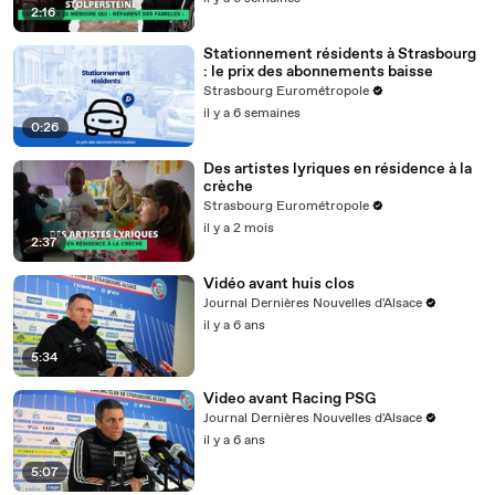
2:16
Stationnement résidents à Strasbourg
: le prix des abonnements baisse
Strasbourg Eurométropole
il y a 6 semaines
0:26
Des artistes lyriques en résidence à la
crèche
Strasbourg Eurométropole
il y a 2 mois
2:37
Vidéo avant huis clos
Journal Dernières Nouvelles d'Alsace
il y a 6 ans
5:34
Video avant Racing PSG
Journal Dernières Nouvelles d'Alsace
il y a 6 ans
5:07