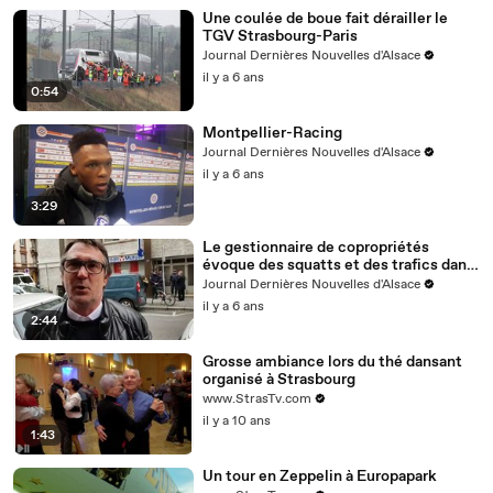
Une coulée de boue fait dérailler le
TGV Strasbourg-Paris
Journal Dernières Nouvelles d'Alsace
il y a 6 ans
0:54
Montpellier-Racing
Journal Dernières Nouvelles d'Alsace
il y a 6 ans
3:29
Le gestionnaire de copropriétés
évoque des squatts et des trafics dans
l'immeuble
Journal Dernières Nouvelles d'Alsace
il y a 6 ans
2:44
Grosse ambiance lors du thé dansant
organisé à Strasbourg
www.StrasTv.com
il y a 10 ans
1:43
Un tour en Zeppelin à Europapark