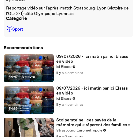
il y a 18 ans
Reportage vidéo sur l'après-match Strasbourg-Lyon (victoire de
l'OL: 2-1) côté Olympique Lyonnais
Catégorie
🥇
Sport
Recommandations
09/07/2026 - ici matin par ici Elsass
en vidéo
ici Elsass
il y a 4 semaines
54:47
|
À suivre
08/07/2026 - ici matin par ici Elsass
en vidéo
ici Elsass
il y a 4 semaines
54:19
Stolpersteine : ces pavés de la
mémoire qui « réparent des familles »
Strasbourg Eurométropole
il y a 6 semaines