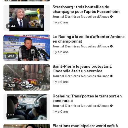
Strasbourg : trois bouteilles de
champagne pour l'après Fessenheim
Journal Dernières Nouvelles d'Alsace
il y a 6 ans
0:44
Le Racing à la veille d'affronter Amiens
en championnat
Journal Dernières Nouvelles d'Alsace
il y a 6 ans
3:13
Saint-Pierre le jeune protestant:
l'incendie était un exercice
Journal Dernières Nouvelles d'Alsace
il y a 6 ans
3:36
Rosheim: Trans'portes le transport en
zone rurale
Journal Dernières Nouvelles d'Alsace
il y a 6 ans
1:37
Elections municipales: world café à