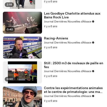
il y a 6 ans
2:18
Les Goodbye Charlotte attendus aux
Bains Rock Live
Journal Dernières Nouvelles d'Alsace
il y a 6 ans
0:40
Racing-Amiens
Journal Dernières Nouvelles d'Alsace
il y a 6 ans
3:55
Still : 2500 m3 de rouleaux de paille en
feu
Journal Dernières Nouvelles d'Alsace
il y a 6 ans
0:50
Contre les expérimentations animales
et le centre de primatologie: une manif
samedi à Strasbourg
Journal Dernières Nouvelles d'Alsace
il y a 6 ans
7:44