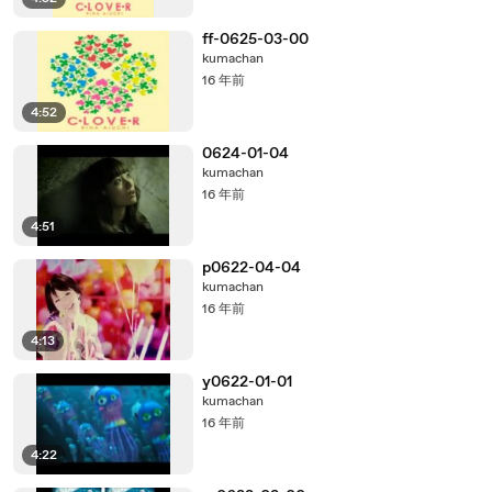
ff-0625-03-00
kumachan
16 年前
4:52
0624-01-04
kumachan
16 年前
4:51
p0622-04-04
kumachan
16 年前
4:13
y0622-01-01
kumachan
16 年前
4:22