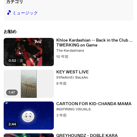
カテゴリ
🎵
ミュージック
お勧め
Khloe Kardashian -- Back in the Club ...
TWERKING on Game
The Kardashians
10 年前
0:52
|
次
KEY WEST LIVE
StReAmEr BaLkAn
9 年前
1:47
CARTOON FOR KID-CHANDA MAMA
INSPIRING VISUALS.
3 年前
2:44
GREYHOUNDZ - DOBLE KARA