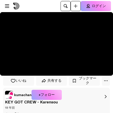
プレイヤーにスキップ
メインコンテンツにスキップ
ログイン
ブックマー
いいね
共有する
ク
+フォロー
kumachan
KEY GOT CREW - Karensou
18 年前