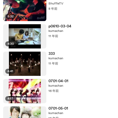
ShuffleTV
8 年前
5:32
p0610-03-04
kumachan
11 年前
4:30
333
kumachan
11 年前
4:41
0701-04-01
kumachan
16 年前
4:17
0701-05-01
kumachan