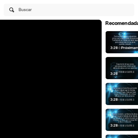
Buscar
Recomendad
3:28
|
Próxima
3:28
3:28
3:28