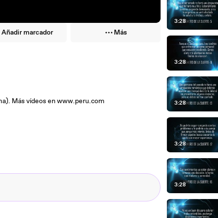
3:28
Añadir marcador
Más
3:28
Lima). Más vídeos en www.peru.com
3:28
3:28
3:28