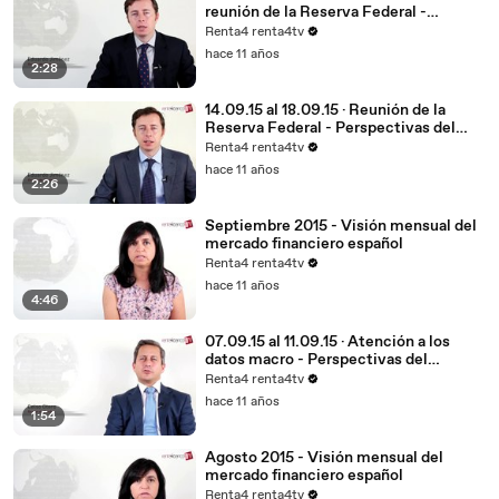
reunión de la Reserva Federal -
Perspectivas del mercado financiero
Renta4 renta4tv
hace 11 años
2:28
14.09.15 al 18.09.15 · Reunión de la
Reserva Federal - Perspectivas del
mercado financiero
Renta4 renta4tv
hace 11 años
2:26
Septiembre 2015 - Visión mensual del
mercado financiero español
Renta4 renta4tv
hace 11 años
4:46
07.09.15 al 11.09.15 · Atención a los
datos macro - Perspectivas del
mercado financiero
Renta4 renta4tv
hace 11 años
1:54
Agosto 2015 - Visión mensual del
mercado financiero español
Renta4 renta4tv