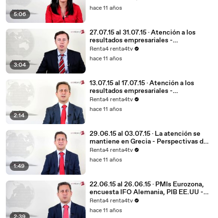
hace 11 años
5:06
27.07.15 al 31.07.15 · Atención a los
resultados empresariales -
Perspectivas del mercado financiero
Renta4 renta4tv
hace 11 años
3:04
13.07.15 al 17.07.15 · Atención a los
resultados empresariales -
Perspectivas del mercado financiero
Renta4 renta4tv
hace 11 años
2:14
29.06.15 al 03.07.15 · La atención se
mantiene en Grecia - Perspectivas del
mercado financiero
Renta4 renta4tv
hace 11 años
1:49
22.06.15 al 26.06.15 · PMIs Eurozona,
encuesta IFO Alemania, PIB EE.UU -
Perspectivas del mercado financiero
Renta4 renta4tv
hace 11 años
2:39