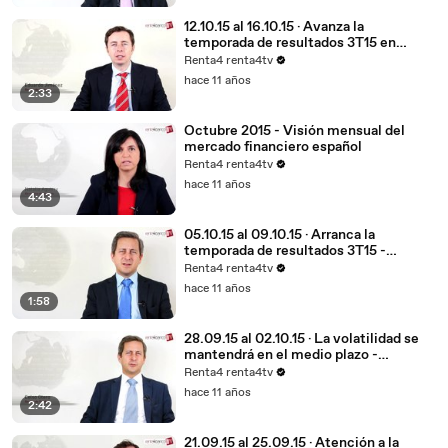
12.10.15 al 16.10.15 · Avanza la
temporada de resultados 3T15 en
EEUU - Perspectivas del mercado
Renta4 renta4tv
financiero
hace 11 años
2:33
Octubre 2015 - Visión mensual del
mercado financiero español
Renta4 renta4tv
hace 11 años
4:43
05.10.15 al 09.10.15 · Arranca la
temporada de resultados 3T15 -
Perspectivas del mercado financiero
Renta4 renta4tv
hace 11 años
1:58
28.09.15 al 02.10.15 · La volatilidad se
mantendrá en el medio plazo -
Perspectivas del mercado financiero
Renta4 renta4tv
hace 11 años
2:42
21.09.15 al 25.09.15 · Atención a la