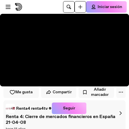
Saltar al reproductor
Saltar al contenido principal
Iniciar sesión
Añadir
Me gusta
Compartir
marcador
Seguir
Renta4 renta4tv
Renta 4: Cierre de mercados financieros en España
21-04-08