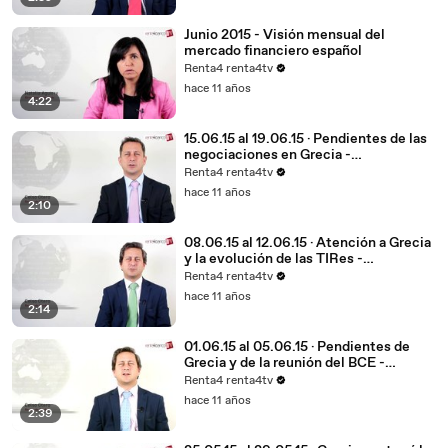
Junio 2015 - Visión mensual del
mercado financiero español
Renta4 renta4tv
hace 11 años
4:22
15.06.15 al 19.06.15 · Pendientes de las
negociaciones en Grecia -
Perspectivas del mercado financiero
Renta4 renta4tv
hace 11 años
2:10
08.06.15 al 12.06.15 · Atención a Grecia
y la evolución de las TIRes -
Perspectivas del mercado financiero
Renta4 renta4tv
hace 11 años
2:14
01.06.15 al 05.06.15 · Pendientes de
Grecia y de la reunión del BCE -
Perspectivas del mercado financiero
Renta4 renta4tv
hace 11 años
2:39