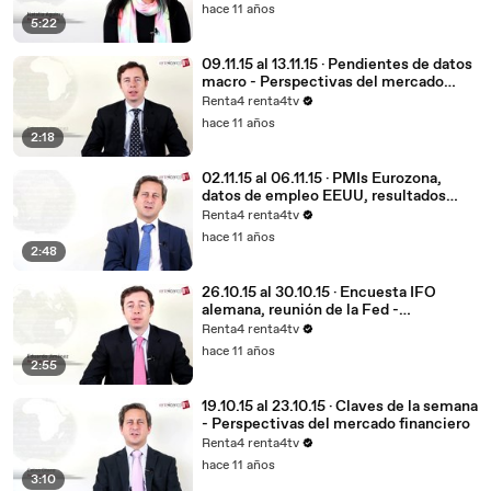
hace 11 años
5:22
09.11.15 al 13.11.15 · Pendientes de datos
macro - Perspectivas del mercado
financiero
Renta4 renta4tv
hace 11 años
2:18
02.11.15 al 06.11.15 · PMIs Eurozona,
datos de empleo EEUU, resultados
empresariales - Perspectivas del
Renta4 renta4tv
mercado financie
hace 11 años
2:48
26.10.15 al 30.10.15 · Encuesta IFO
alemana, reunión de la Fed -
Perspectivas del mercado financiero
Renta4 renta4tv
hace 11 años
2:55
19.10.15 al 23.10.15 · Claves de la semana
- Perspectivas del mercado financiero
Renta4 renta4tv
hace 11 años
3:10