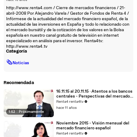
hace 18 años
http://www.renta4.com / Cierre de mercados financieros / 21-
abril-2008 Por Alejandro Varela / Gestor de Fondos de Renta 4 /
Infórmese de la actualidad del mercado financiero español, de la
actualidad de las inversiones en España y todo lo relacionado con
el mercado bursátil y de la cotización de los valores en la Bolsa
española en nuestro canal gratuito de televisión en internet
especializado en análisis para el inversor. Renta4tv:
http://www.renta4.tv
Categoría
🗞
Noticias
Recomendada
16.11.15 al 20.11.15 · Atentos a los bancos
centrales - Perspectivas del mercado
financiero
Renta4 renta4tv
hace 11 años
1:52
|
Próximamente
Noviembre 2015 - Visión mensual del
mercado financiero español
Renta4 renta4tv