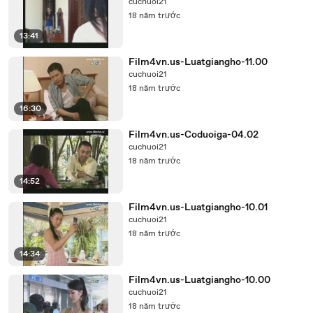
cuchuoi21
18 năm trước
13:41
Film4vn.us-Luatgiangho-11.00
cuchuoi21
18 năm trước
16:30
Film4vn.us-Coduoiga-04.02
cuchuoi21
18 năm trước
14:52
Film4vn.us-Luatgiangho-10.01
cuchuoi21
18 năm trước
14:34
Film4vn.us-Luatgiangho-10.00
cuchuoi21
18 năm trước