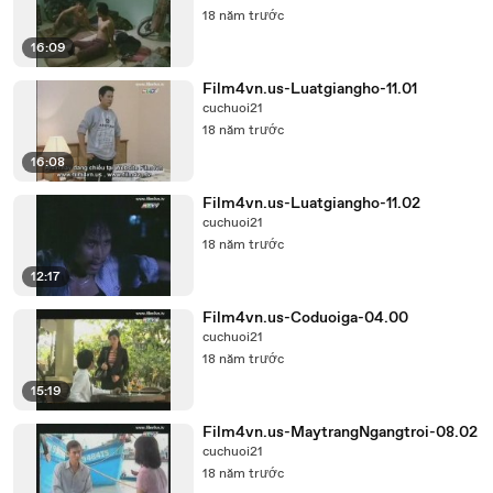
18 năm trước
16:09
Film4vn.us-Luatgiangho-11.01
cuchuoi21
18 năm trước
16:08
Film4vn.us-Luatgiangho-11.02
cuchuoi21
18 năm trước
12:17
Film4vn.us-Coduoiga-04.00
cuchuoi21
18 năm trước
15:19
Film4vn.us-MaytrangNgangtroi-08.02
cuchuoi21
18 năm trước