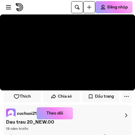
Đi đến trình phát
Đi đến nội dung chính
Đăng nhập
Thích
Chia sẻ
Dấu trang
Theo dõi
cuchuoi21
Dau trau 20_NEW.00
18 năm trước