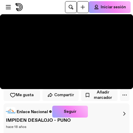
Saltar al reproductor
Saltar al contenido principal
Iniciar sesión
Añadir
Me gusta
Compartir
marcador
Seguir
Enlace Nacional
IMPIDEN DESALOJO - PUNO
hace 18 años