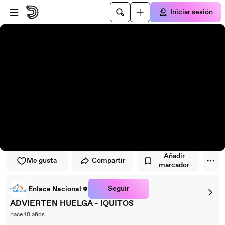
Saltar al reproductor
Saltar al contenido principal
Iniciar sesión
Añadir
Me gusta
Compartir
marcador
Seguir
Enlace Nacional
ADVIERTEN HUELGA - IQUITOS
hace 18 años