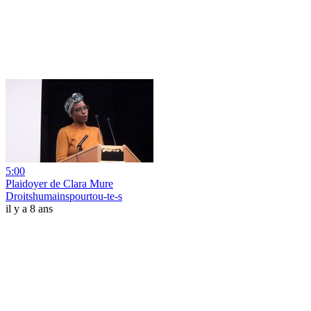
5:00
Plaidoyer de Clara Mure
Droitshumainspourtou-te-s
il y a 8 ans