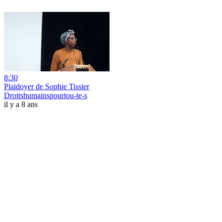
8:30
Plaidoyer de Sophie Tissier
Droitshumainspourtou-te-s
il y a 8 ans