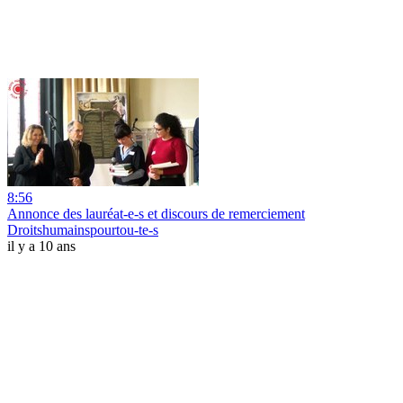
8:56
Annonce des lauréat-e-s et discours de remerciement
Droitshumainspourtou-te-s
il y a 10 ans