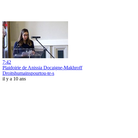
7:42
Plaidoirie de Anissia Docaigne-Makhroff
Droitshumainspourtou-te-s
il y a 10 ans