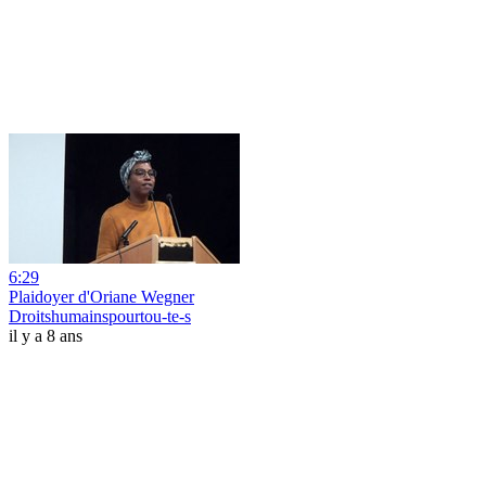
6:29
Plaidoyer d'Oriane Wegner
Droitshumainspourtou-te-s
il y a 8 ans