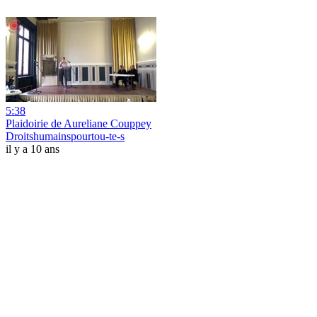
5:38
Plaidoirie de Aureliane Couppey
Droitshumainspourtou-te-s
il y a 10 ans