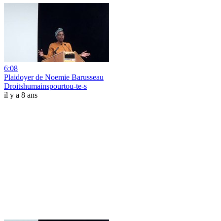
6:08
Plaidoyer de Noemie Barusseau
Droitshumainspourtou-te-s
il y a 8 ans