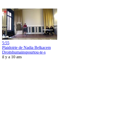
5:55
Plaidoirie de Nadia Belkacem
Droitshumainspourtou-te-s
il y a 10 ans