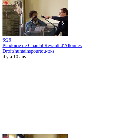
6:26
Plaidoirie de Chantal Revault d'Allonnes
Droitshumainspourtou-te-s
il y a 10 ans