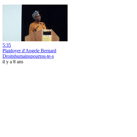
5:35
Plaidoyer d'Angele Bernard
Droitshumainspourtou-te-s
il y a 8 ans