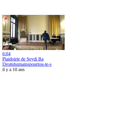
6:04
Plaidoirie de Seydi Ba
Droitshumainspourtou-te-s
il y a 10 ans