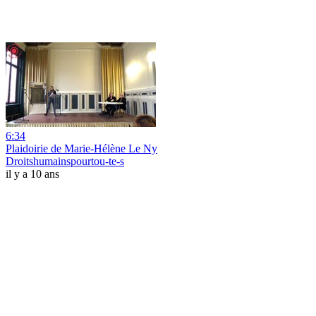
6:34
Plaidoirie de Marie-Hélène Le Ny
Droitshumainspourtou-te-s
il y a 10 ans