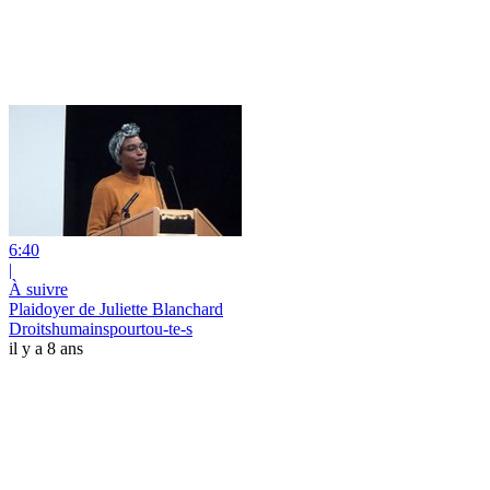
6:40
|
À suivre
Plaidoyer de Juliette Blanchard
Droitshumainspourtou-te-s
il y a 8 ans