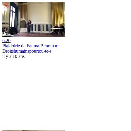
6:20
Plaidoirie de Fatima Benomar
Droitshumainspourtou-te-s
il y a 10 ans