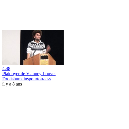
4:48
Plaidoyer de Vianney Louvet
Droitshumainspourtou-te-s
il y a 8 ans