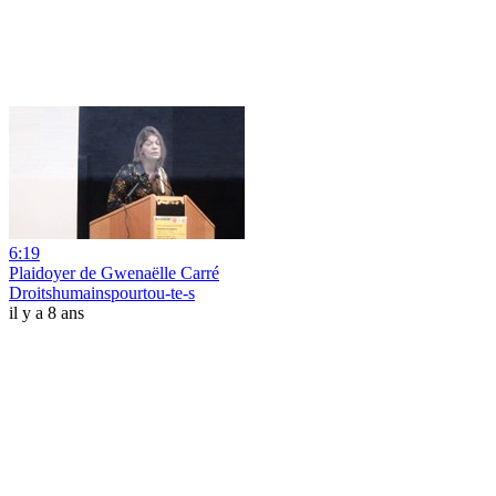
6:19
Plaidoyer de Gwenaëlle Carré
Droitshumainspourtou-te-s
il y a 8 ans