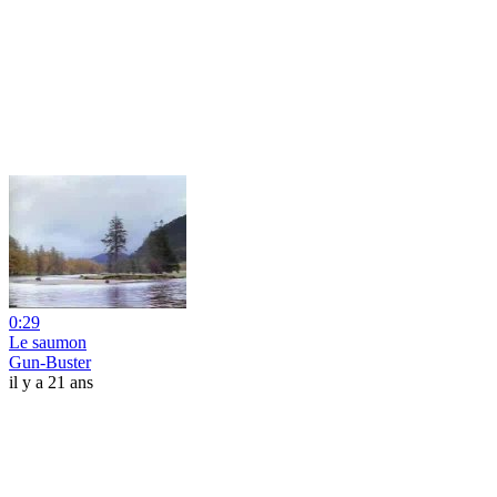
0:29
Le saumon
Gun-Buster
il y a 21 ans