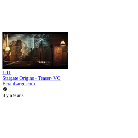
1:11
Stargate Origins - Teaser- VO
EcranLarge.com
il y a 9 ans