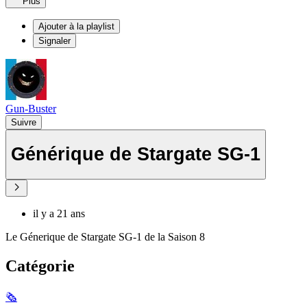
Plus
Ajouter à la playlist
Signaler
Gun-Buster
Suivre
Générique de Stargate SG-1
il y a 21 ans
Le Génerique de Stargate SG-1 de la Saison 8
Catégorie
🗞