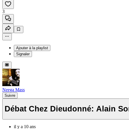
3
Ajouter à la playlist
Signaler
Neega Mass
Suivre
Débat Chez Dieudonné: Alain Sor
il y a 10 ans