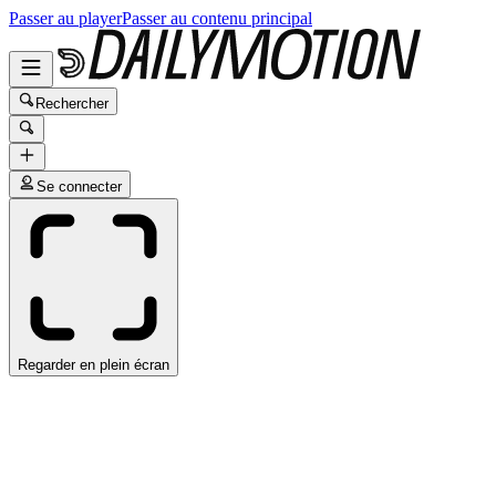
Passer au player
Passer au contenu principal
Rechercher
Se connecter
Regarder en plein écran