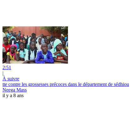
2:51
|
À suivre
tte contre les grossesses précoces dans le département de sédhiou
Neega Mass
il y a 8 ans