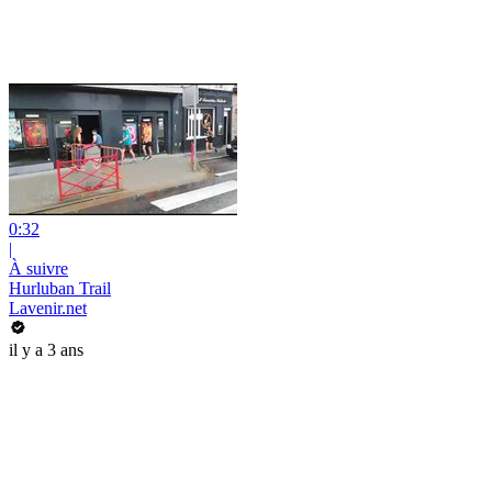
0:32
|
À suivre
Hurluban Trail
Lavenir.net
il y a 3 ans