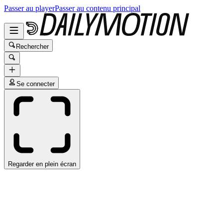
Passer au player
Passer au contenu principal
Rechercher
Se connecter
Regarder en plein écran