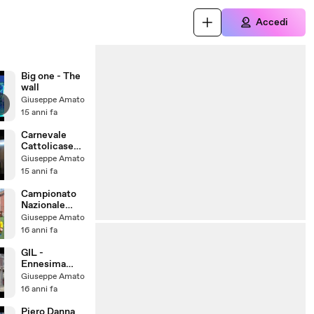
Accedi
Big one - The
wall
Giuseppe Amato
15 anni fa
Carnevale
Cattolicase
2011
Giuseppe Amato
15 anni fa
Campionato
Nazionale
Riccione
Giuseppe Amato
16 anni fa
GIL -
Ennesima
segnalazione
Giuseppe Amato
16 anni fa
Piero Danna