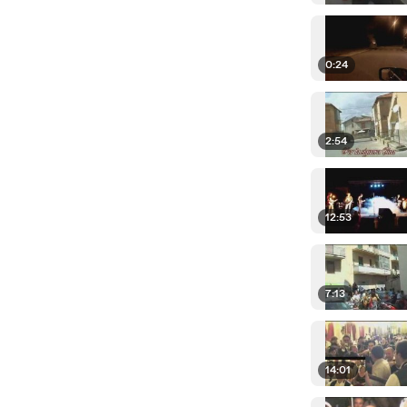
0:24
2:54
12:53
7:13
14:01