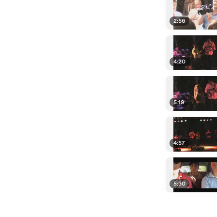
2:56
4:20
5:19
4:57
5:30