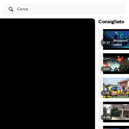
Cerca
Consigliato
Prossimi
6:37
|
video
3:51
1:19
4:24