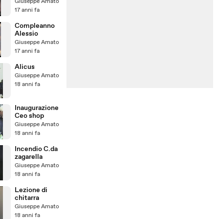
Melina 2°
Giuseppe Amato
Parte
17 anni fa
Compleanno
Alessio
Giuseppe Amato
17 anni fa
Alicus
Giuseppe Amato
18 anni fa
Inaugurazione
Ceo shop
Giuseppe Amato
18 anni fa
Incendio C.da
zagarella
Giuseppe Amato
18 anni fa
Lezione di
chitarra
Giuseppe Amato
18 anni fa