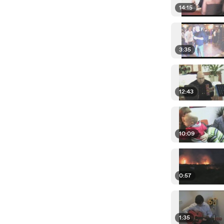
14:15
3:35
12:43
10:09
0:57
1:35