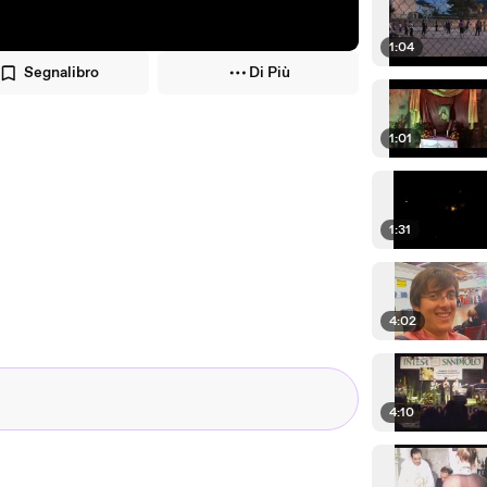
1:04
Segnalibro
Di Più
1:01
1:31
4:02
4:10