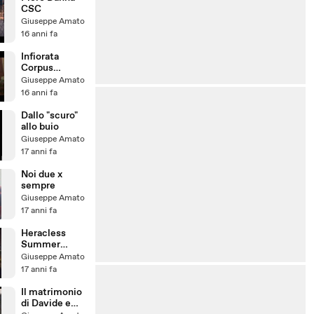
CSC
Giuseppe Amato
16 anni fa
Infiorata
Corpus
Domini
Giuseppe Amato
16 anni fa
Dallo "scuro"
allo buio
Giuseppe Amato
17 anni fa
Noi due x
sempre
Giuseppe Amato
17 anni fa
Heracless
Summer
Festival
Giuseppe Amato
2009. !0
17 anni fa
Pollici in
Corazon
Il matrimonio
Espina
di Davide e