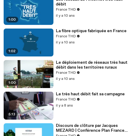
débit
France THD
il y a 10 ans
1:00
La fibre optique fabriquée en France
France THD
il y a 10 ans
1:02
Le déploiement de réseaux très haut
débit dans les territoires ruraux
France THD
il y a 10 ans
1:00
Le très haut débit fait sa campagne
France THD
il y a 8 ans
5:13
Discours de clôture par Jacques
MEZARD | Conférence Plan France
Très Haut Débit (4ème édition)