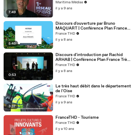
SFR.
Maritima Médias
il y a 9 ans
7:49
Discours d'ouverture par Bruno
MAQUART | Conférence Plan France
Très Haut Débit (4ème
France THD
édition)2_Ouverture bruno Maquart
il y a 8 ans
5:45
Discours d'introduction par Rachid
ARHAB | Conférence Plan France Très
Haut Débit (4ème édition)
France THD
il y a 8 ans
0:53
Le très haut débit dans le département
de l'Oise
France THD
il y a 9 ans
3:37
FranceTHD - Tourisme
France THD
il y a 10 ans