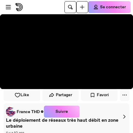
Passer au player
Passer au contenu principal
Se connecter
Like
Partager
Favori
Suivre
France THD
Le déploiement de réseaux très haut débit en zone
urbaine