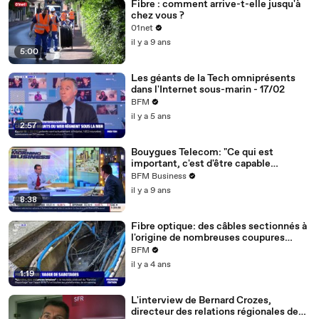
Fibre : comment arrive-t-elle jusqu'à
chez vous ?
01net
il y a 9 ans
5:00
Les géants de la Tech omniprésents
dans l'Internet sous-marin - 17/02
BFM
il y a 5 ans
2:57
Bouygues Telecom: "Ce qui est
important, c'est d'être capable
d'investir dans la fibre au rythme de la
BFM Business
croissance de notre base", Olivier
il y a 9 ans
Roussat - 09/10
8:38
Fibre optique: des câbles sectionnés à
l'origine de nombreuses coupures
internet en France
BFM
il y a 4 ans
1:19
L'interview de Bernard Crozes,
directeur des relations régionales de