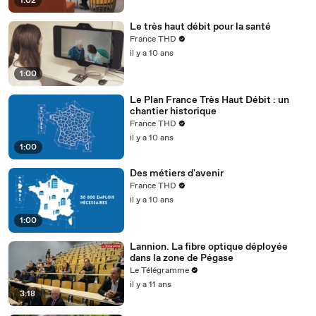
1:02
Le très haut débit pour la santé
France THD
il y a 10 ans
1:00
Le Plan France Très Haut Débit : un
chantier historique
France THD
il y a 10 ans
1:00
Des métiers d'avenir
France THD
il y a 10 ans
1:00
Lannion. La fibre optique déployée
dans la zone de Pégase
Le Télégramme
il y a 11 ans
3:18