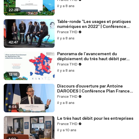
France THD
il y a 8 ans
22:28
Table-ronde "Les usages et pratiques
numériques en 2022" | Conférence
Plan France Très Haut Débit (4ème
France THD
édition)
il y a 8 ans
42:47
Panorama de l'avancement du
déploiement du très haut débit par
Régis BAUDOIN | Conférence Plan
France THD
France Très Haut Débit (4ème édition)
il y a 8 ans
12:16
Discours d'ouverture par Antoine
DARODES | Conférence Plan France
Très Haut Débit (4ème édition)
France THD
il y a 8 ans
6:54
Le très haut débit pour les entreprises
France THD
il y a 10 ans