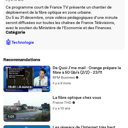
il y a 10 ans
Ce programme court de France TV présente un chantier de
déploiement de la fibre optique en zone urbaine.
Du 5 au 31 décembre, onze vidéos pédagogiques d’une minute
seront diffusées sur toutes les chaînes de France Télévisions,
avec le soutien du Ministère de l’Economie et des Finances.
Catégorie
🤖
Technologie
Recommandations
De Quoi J'me mail : Orange prépare la
fibre à 50 Gb/s (2/2) - 23/11
BFM Business
il y a 9 mois
18:41
|
À suivre
La fibre optique chez vous
France THD
il y a 10 ans
1:01
Les réseaux de l'Internet très haut