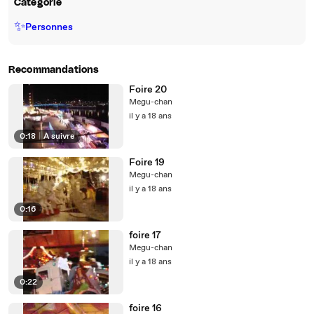
Catégorie
✨
Personnes
Recommandations
Foire 20
Megu-chan
il y a 18 ans
0:18
|
À suivre
Foire 19
Megu-chan
il y a 18 ans
0:16
foire 17
Megu-chan
il y a 18 ans
0:22
foire 16