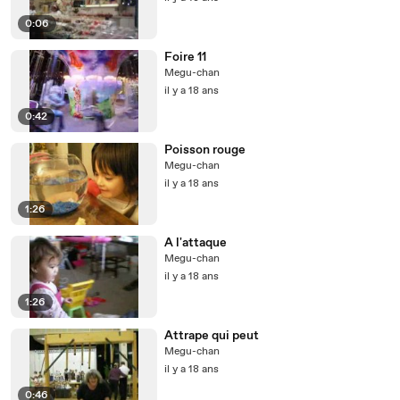
0:06
Foire 11
Megu-chan
il y a 18 ans
0:42
Poisson rouge
Megu-chan
il y a 18 ans
1:26
A l'attaque
Megu-chan
il y a 18 ans
1:26
Attrape qui peut
Megu-chan
il y a 18 ans
0:46