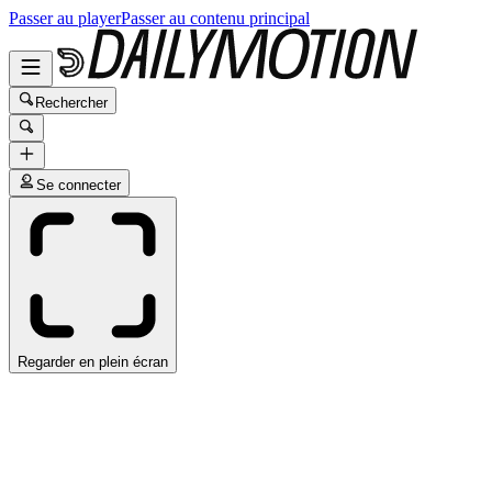
Passer au player
Passer au contenu principal
Rechercher
Se connecter
Regarder en plein écran