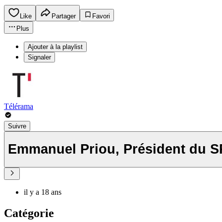
Like
Partager
Favori
Plus
Ajouter à la playlist
Signaler
Télérama
Suivre
Emmanuel Priou, Président du S
il y a 18 ans
Catégorie