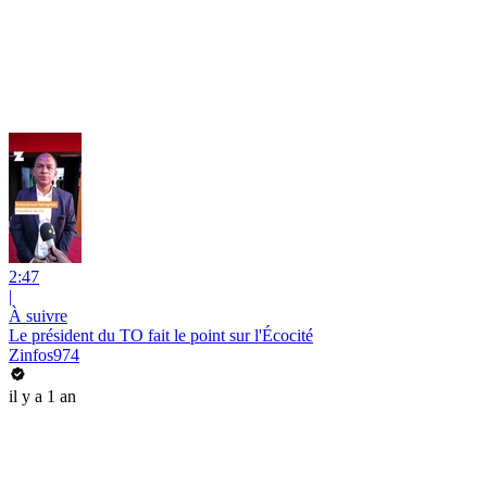
2:47
|
À suivre
Le président du TO fait le point sur l'Écocité
Zinfos974
il y a 1 an