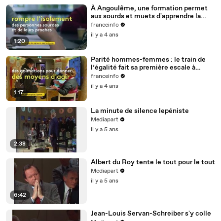
À Angoulême, une formation permet
aux sourds et muets d'apprendre la
langue des signes
franceinfo
il y a 4 ans
1:20
Parité hommes-femmes : le train de
l’égalité fait sa première escale à
Nantes
franceinfo
il y a 4 ans
1:17
La minute de silence lepéniste
Mediapart
il y a 5 ans
2:38
Albert du Roy tente le tout pour le tout
Mediapart
il y a 5 ans
6:42
Jean-Louis Servan-Schreiber s'y colle