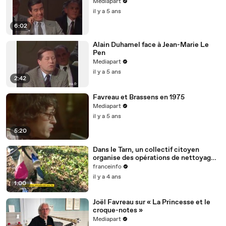
Mediapart
il y a 5 ans
6:02
Alain Duhamel face à Jean-Marie Le
Pen
Mediapart
il y a 5 ans
2:42
Favreau et Brassens en 1975
Mediapart
il y a 5 ans
5:20
Dans le Tarn, un collectif citoyen
organise des opérations de nettoyage
de la rivière Cérou
franceinfo
il y a 4 ans
1:00
Joël Favreau sur « La Princesse et le
croque-notes »
Mediapart