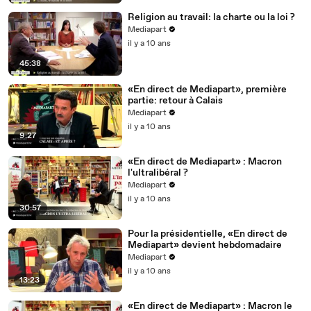
Religion au travail: la charte ou la loi ?
Mediapart
il y a 10 ans
45:38
«En direct de Mediapart», première
partie: retour à Calais
Mediapart
il y a 10 ans
9:27
«En direct de Mediapart» : Macron
l'ultralibéral ?
Mediapart
il y a 10 ans
30:57
Pour la présidentielle, «En direct de
Mediapart» devient hebdomadaire
Mediapart
il y a 10 ans
13:23
«En direct de Mediapart» : Macron le