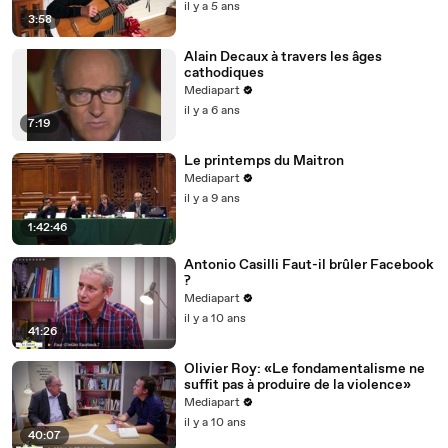
il y a 5 ans
3:58
Alain Decaux à travers les âges
cathodiques
Mediapart
il y a 6 ans
7:19
Le printemps du Maitron
Mediapart
il y a 9 ans
1:42:46
Antonio Casilli Faut-il brûler Facebook
?
Mediapart
il y a 10 ans
41:26
Olivier Roy: «Le fondamentalisme ne
suffit pas à produire de la violence»
Mediapart
il y a 10 ans
40:07