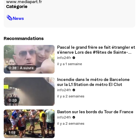
www.mediapart.fr
Catégorie
🗞
News
Recommandations
Pascal le grand frère se fait étrangler et
s'énerve Lors des #fêtes de Sainte-
Anne à Rethel (Ardennes)
info24fr
il y a 1 semaine
0:38
|
À suivre
Incendie dans le métro de Barcelone
sur la L1 Station de métro El Clot
info24fr
il y a 2 semaines
0:20
Baston sur les bords du Tour de France
info24fr
il y a 2 semaines
1:58