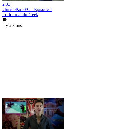
2:33
#InsideParisFC - Episode 1
Le Journal du Geek
il y a 8 ans