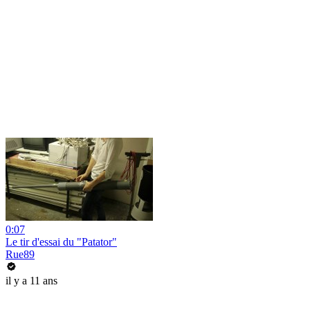
0:07
Le tir d'essai du "Patator"
Rue89
il y a 11 ans