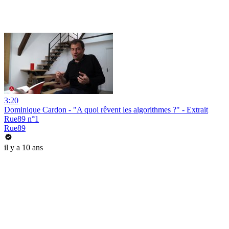
3:20
Dominique Cardon - "A quoi rêvent les algorithmes ?" - Extrait
Rue89 n°1
Rue89
il y a 10 ans