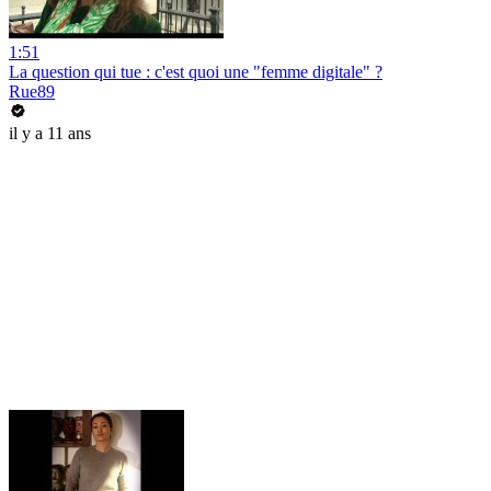
1:51
La question qui tue : c'est quoi une "femme digitale" ?
Rue89
il y a 11 ans