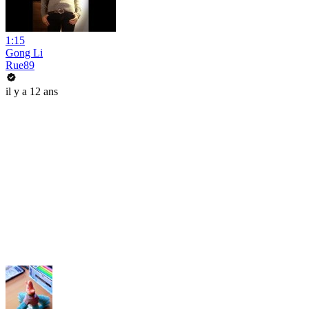
1:15
Gong Li
Rue89
il y a 12 ans