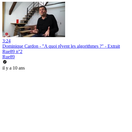
3:24
Dominique Cardon - "A quoi rêvent les algorithmes ?" - Extrait
Rue89 n°2
Rue89
il y a 10 ans