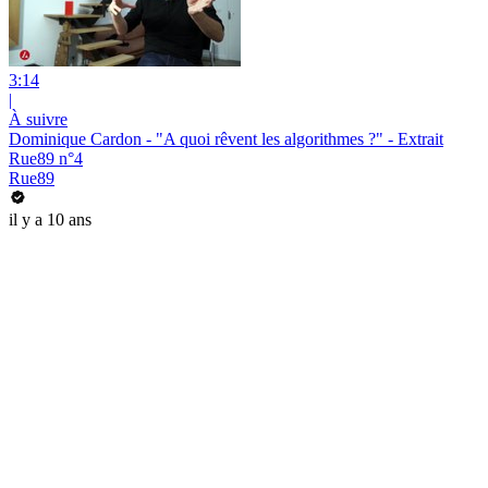
3:14
|
À suivre
Dominique Cardon - "A quoi rêvent les algorithmes ?" - Extrait
Rue89 n°4
Rue89
il y a 10 ans