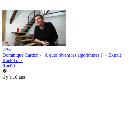
2:36
Dominique Cardon - "A quoi rêvent les algorithmes ?" - Extrait
Rue89 n°3
Rue89
il y a 10 ans