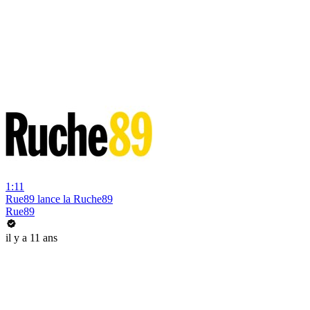
1:11
Rue89 lance la Ruche89
Rue89
il y a 11 ans