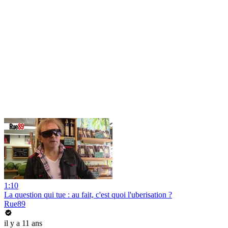
1:10
La question qui tue : au fait, c'est quoi l'uberisation ?
Rue89
il y a 11 ans