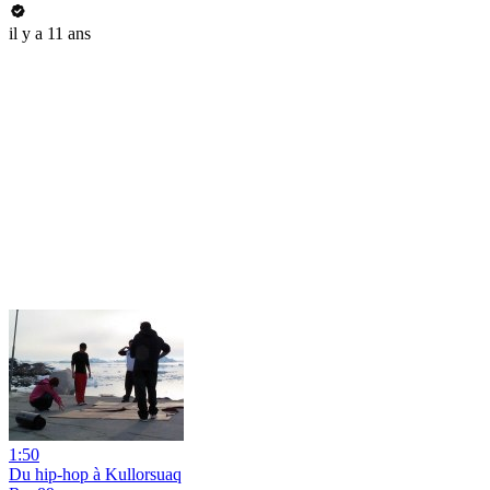
il y a 11 ans
1:50
Du hip-hop à Kullorsuaq