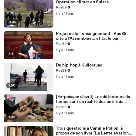
Opération climat en Suisse
Rue89
il y a 11 ans
0:45
Projet de loi renseignement : Rue89
cité à l'Assemblée... et taclé par
Bernard Cazeneuve
Rue89
il y a 11 ans
3:11
Du hip-hop à Kullorsuaq
Rue89
il y a 11 ans
1:50
[Ex-poisson d'avril] Les détecteurs de
fumée sont en réalité des outils de
surveillance
Rue89
il y a 11 ans
1:32
Trois questions à Camille Polloni à
propos de son livre "La Lente évasion"