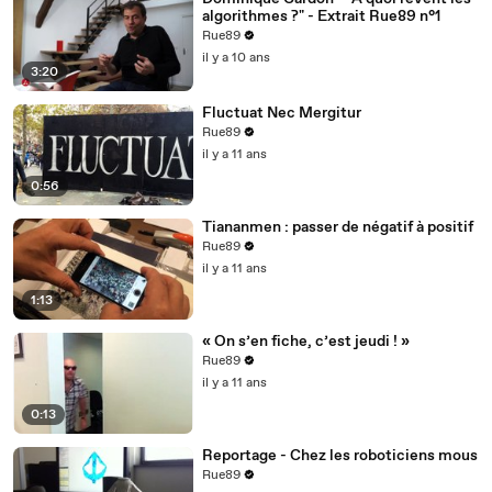
algorithmes ?" - Extrait Rue89 n°1
Rue89
il y a 10 ans
3:20
Fluctuat Nec Mergitur
Rue89
il y a 11 ans
0:56
Tiananmen : passer de négatif à positif
Rue89
il y a 11 ans
1:13
« On s’en fiche, c’est jeudi ! »
Rue89
il y a 11 ans
0:13
Reportage - Chez les roboticiens mous
Rue89