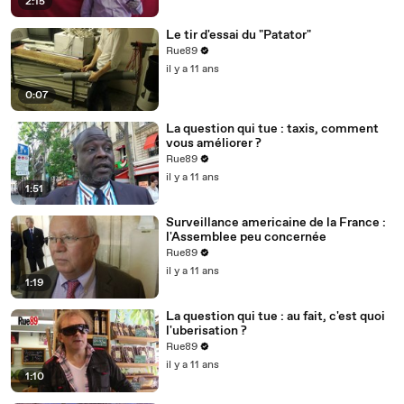
2:15
Le tir d'essai du "Patator"
Rue89
il y a 11 ans
0:07
La question qui tue : taxis, comment
vous améliorer ?
Rue89
il y a 11 ans
1:51
Surveillance americaine de la France :
l'Assemblee peu concernée
Rue89
il y a 11 ans
1:19
La question qui tue : au fait, c'est quoi
l'uberisation ?
Rue89
il y a 11 ans
1:10