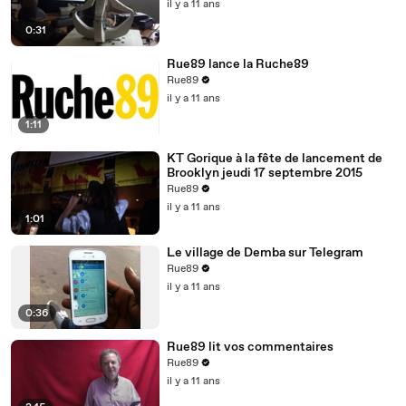
il y a 11 ans
0:31
Rue89 lance la Ruche89
Rue89
il y a 11 ans
1:11
KT Gorique à la fête de lancement de
Brooklyn jeudi 17 septembre 2015
Rue89
il y a 11 ans
1:01
Le village de Demba sur Telegram
Rue89
il y a 11 ans
0:36
Rue89 lit vos commentaires
Rue89
il y a 11 ans