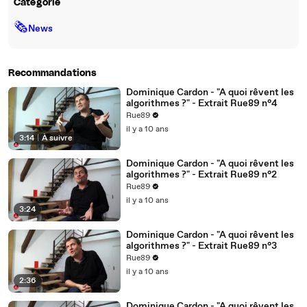
Catégorie
🗞
News
Recommandations
Dominique Cardon - "A quoi rêvent les
algorithmes ?" - Extrait Rue89 n°4
Rue89
il y a 10 ans
3:14
|
À suivre
Dominique Cardon - "A quoi rêvent les
algorithmes ?" - Extrait Rue89 n°2
Rue89
il y a 10 ans
3:24
Dominique Cardon - "A quoi rêvent les
algorithmes ?" - Extrait Rue89 n°3
Rue89
il y a 10 ans
2:36
Dominique Cardon - "A quoi rêvent les