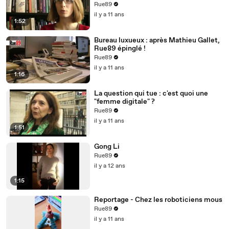
(Mars 2015, Premier Parallèle)
Rue89
il y a 11 ans
1:52
Bureau luxueux : après Mathieu Gallet,
Rue89 épinglé !
Rue89
il y a 11 ans
1:16
La question qui tue : c'est quoi une
"femme digitale" ?
Rue89
il y a 11 ans
1:51
Gong Li
Rue89
il y a 12 ans
1:15
Reportage - Chez les roboticiens mous
Rue89
il y a 11 ans