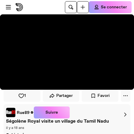
Passer au player
Passer au contenu principal
Se connecter
1
Partager
Favori
Suivre
Rue89
Ségolène Royal visite un village du Tamil Nadu
il y a 18 ans